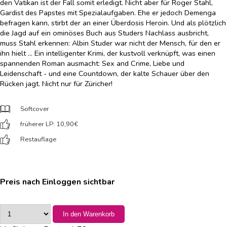
den Vatikan ist der Fall somit erledigt. Nicht aber für Roger Stahl,
Gardist des Papstes mit Spezialaufgaben. Ehe er jedoch Demenga
befragen kann, stirbt der an einer Überdosis Heroin. Und als plötzlich
die Jagd auf ein ominöses Buch aus Studers Nachlass ausbricht,
muss Stahl erkennen: Albin Studer war nicht der Mensch, für den er
ihn hielt … Ein intelligenter Krimi, der kustvoll verknüpft, was einen
spannenden Roman ausmacht: Sex and Crime, Liebe und
Leidenschaft - und eine Countdown, der kalte Schauer über den
Rücken jagt. Nicht nur für Züricher!
Softcover
früherer LP: 10,90
€
Restauflage
Preis nach Einloggen sichtbar
In den Warenkorb