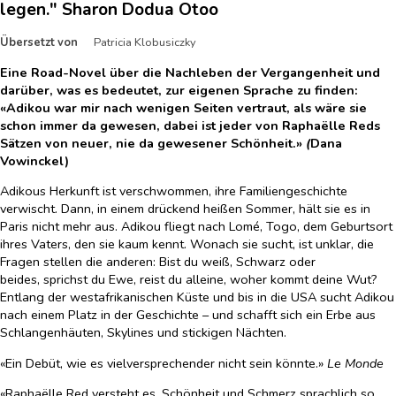
legen." Sharon Dodua Otoo
Übersetzt von
Patricia Klobusiczky
Eine Road-Novel über die Nachleben der Vergangenheit und
darüber, was es bedeutet, zur eigenen Sprache zu finden:
«Adikou war mir nach wenigen Seiten vertraut, als wäre sie
schon immer da gewesen, dabei ist jeder von Raphaëlle Reds
Sätzen von neuer, nie da gewesener Schönheit.»
(
Dana
Vowinckel)
Adikous Herkunft ist verschwommen, ihre Familiengeschichte
verwischt. Dann, in einem drückend heißen Sommer, hält sie es in
Paris nicht mehr aus. Adikou fliegt nach Lomé, Togo, dem Geburtsort
ihres Vaters, den sie kaum kennt. Wonach sie sucht, ist unklar, die
Fragen stellen die anderen: Bist du weiß, Schwarz oder
beides, sprichst du Ewe, reist du alleine, woher kommt deine Wut?
Entlang der westafrikanischen Küste und bis in die USA sucht Adikou
nach einem Platz in der Geschichte – und schafft sich ein Erbe aus
Schlangenhäuten, Skylines und stickigen Nächten.
«Ein Debüt, wie es vielversprechender nicht sein könnte.»
Le Monde
«Raphaëlle Red versteht es, Schönheit und Schmerz sprachlich so