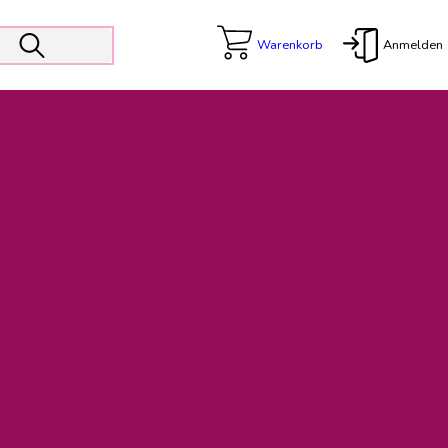
Warenkorb
Anmelden
X
 Er wird unterstützt von den Prokuristen Kerstin Walter und Kai
freut sich das operative Management auf die Weiterentwicklung
rativen Betrieb in gewohntem Umfang fort.
freuen uns auf eine weiterhin konstruktive Zusammenarbeit.
ftigen Rechnungen finden: