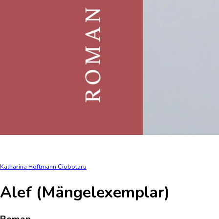
Katharina Höftmann Ciobotaru
Alef (Mängelexemplar)