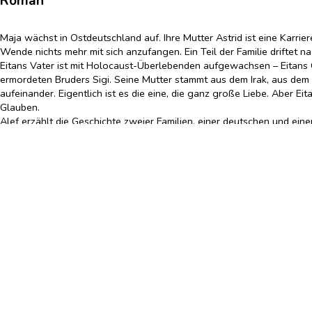
Roman
Maja wächst in Ostdeutschland auf. Ihre Mutter Astrid ist eine Karr
Wende nichts mehr mit sich anzufangen. Ein Teil der Familie driftet na
Eitans Vater ist mit Holocaust-Überlebenden aufgewachsen – Eitans G
ermordeten Bruders Sigi. Seine Mutter stammt aus dem Irak, aus dem 
aufeinander. Eigentlich ist es die eine, die ganz große Liebe. Aber Eit
Glauben.
Alef erzählt die Geschichte zweier Familien, einer deutschen und ei
und was nicht.
»Kompromisslos, vielschichtig und bewegend.«
Samerberger Nachric
»Die Autorin erzählt in suggestiver Bildsprache und mit psychologi
»Die Autorin schreibt eindrücklich über die Geschichten, die wir in un
»Ich möchte es allen empfehlen – ich möchte es Frauen und Männer
»Eine aufrichtige Zeitgeschichte, die universell für mehr Verständnis s
»Ich verspreche Ihnen ein großartiges Leseerlebnis.«
Freies Radio für 
»“Alef“ ist ein äußerst lesenswerter Roman, der sich eines Themas an