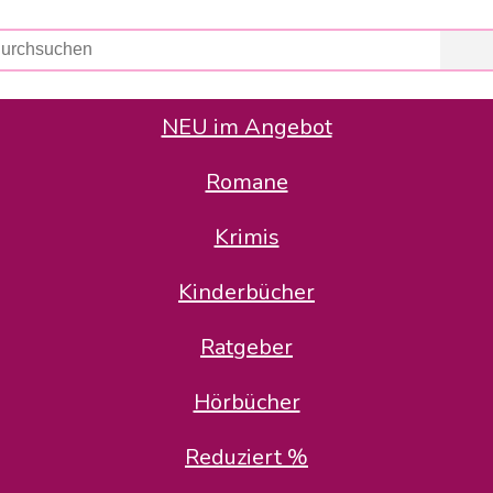
NEU im Angebot
Romane
er Avus Buch & Medien GmbH
 Geschäfte der Avus Buch & Medien GmbH.
Krimis
stätte zurück: Karl-Otto Binder übernimmt die Geschäftsführung.
Gesellschafter, welche die AVUS langfristig begleiten möchten, 
Kinderbücher
sitz in der Schanzenstr. 13, 51063 Köln und führt dort den ope
Ratgeber
en bekannten Rufnummern und E-Mail- Adressen erreichbar.
möchten wir uns bei allen Kunden und Lieferanten bedanken und 
Hörbücher
kverbindung, die Sie selbstverständlich auch auf den kün
Reduziert %
5 | BIC COKSDE33