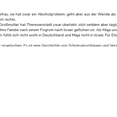
ierefrau, sie hat zwar ein Alkoholproblem, geht aber aus der Wende a
ch rechts.
roßmutter hat Theresienstadt zwar überlebt, sitzt seitdem aber tagtä
ihre Familie nach einem Pogrom nach Israel geflohen ist. Als Maja u
an fühlt sich nicht wohl in Deutschland und Maja nicht in Israel. Für Ei
ner israelischen. Es ist eine Geschichte von Schicksalsschlägen und 
hten
, 23.03.2021
sch überzeugender gezeichneten Figuren eine atmosphärisch dichte Ge
s tragen.«
FRIZZ
, 31.03.2021
n empfehlen!«
Johanna Mildner
,
hr2 Kultur
, 09.04.2021
teht.«
Westfälischer Anzeiger
, 03.04.2021
Stuttgart
, 17.05.2021
nimmt, über das es hierzulande viel zu wenig zu lesen gibt.« Stefan H