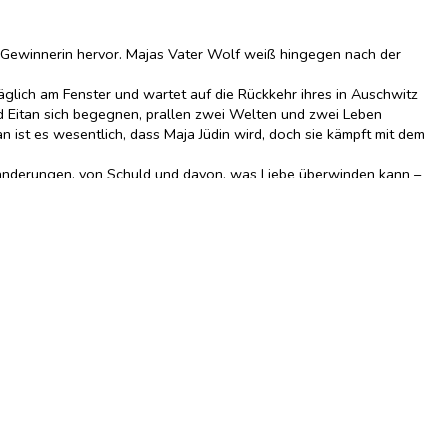
ls Gewinnerin hervor. Majas Vater Wolf weiß hingegen nach der
glich am Fenster und wartet auf die Rückkehr ihres in Auschwitz
nd Eitan sich begegnen, prallen zwei Welten und zwei Leben
tan ist es wesentlich, dass Maja Jüdin wird, doch sie kämpft mit dem
Veränderungen, von Schuld und davon, was Liebe überwinden kann –
schichte.«
Samerberger Nachrichten
, 23.03.2021
ärtel,
Lesart
, 06.2021