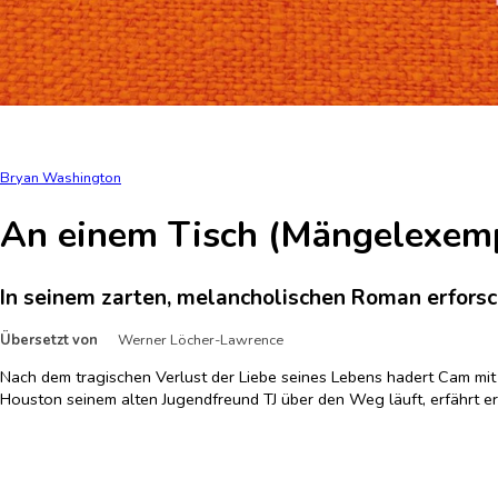
Bryan Washington
An einem Tisch (Mängelexemp
In seinem zarten, melancholischen Roman erforsc
Übersetzt von
Werner Löcher-Lawrence
Nach dem tragischen Verlust der Liebe seines Lebens hadert Cam mit al
Houston seinem alten Jugendfreund TJ über den Weg läuft, erfährt er
hartnäckigen TJ, Cam wieder ins Leben zurückzuholen, indem er ihn i
sagt man so schön: Liebe geht durch den Magen.