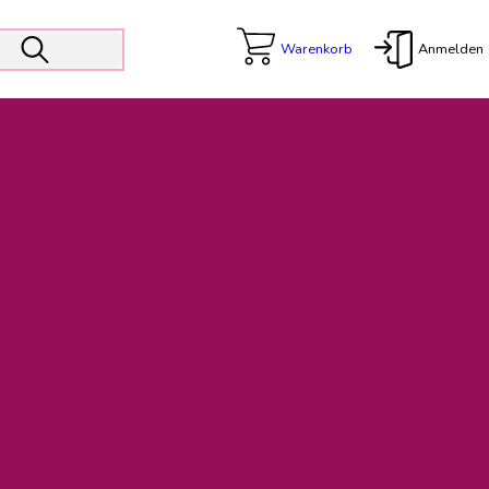
Warenkorb
Anmelden
X
 Er wird unterstützt von den Prokuristen Kerstin Walter und Kai
freut sich das operative Management auf die Weiterentwicklung
rativen Betrieb in gewohntem Umfang fort.
freuen uns auf eine weiterhin konstruktive Zusammenarbeit.
ftigen Rechnungen finden: