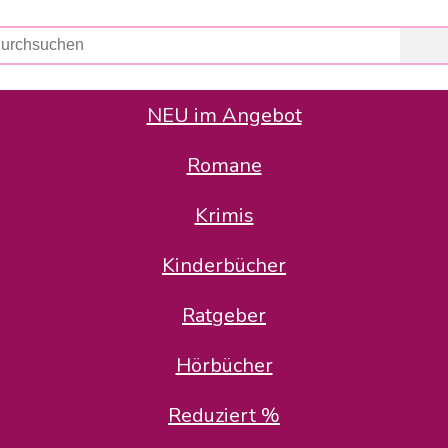
NEU im Angebot
Romane
er Avus Buch & Medien GmbH
 Geschäfte der Avus Buch & Medien GmbH.
Krimis
stätte zurück: Karl-Otto Binder übernimmt die Geschäftsführung.
Gesellschafter, welche die AVUS langfristig begleiten möchten, 
Kinderbücher
sitz in der Schanzenstr. 13, 51063 Köln und führt dort den ope
Ratgeber
en bekannten Rufnummern und E-Mail- Adressen erreichbar.
möchten wir uns bei allen Kunden und Lieferanten bedanken und 
Hörbücher
kverbindung, die Sie selbstverständlich auch auf den kün
Reduziert %
5 | BIC COKSDE33