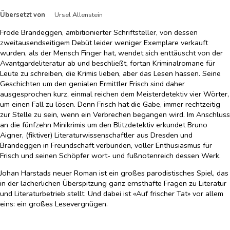
Übersetzt von
Ursel Allenstein
Frode Brandeggen, ambitionierter Schriftsteller, von dessen
zweitausendseitigem Debüt leider weniger Exemplare verkauft
wurden, als der Mensch Finger hat, wendet sich enttäuscht von der
Avantgardeliteratur ab und beschließt, fortan Kriminalromane für
Leute zu schreiben, die Krimis lieben, aber das Lesen hassen. Seine
Geschichten um den genialen Ermittler Frisch sind daher
ausgesprochen kurz, einmal reichen dem Meisterdetektiv vier Wörter,
um einen Fall zu lösen. Denn Frisch hat die Gabe, immer rechtzeitig
zur Stelle zu sein, wenn ein Verbrechen begangen wird. Im Anschluss
an die fünfzehn Minikrimis um den Blitzdetektiv erkundet Bruno
Aigner, (fiktiver) Literaturwissenschaftler aus Dresden und
Brandeggen in Freundschaft verbunden, voller Enthusiasmus für
Frisch und seinen Schöpfer wort- und fußnotenreich dessen Werk.
Johan Harstads neuer Roman ist ein großes parodistisches Spiel, das
in der lächerlichen Überspitzung ganz ernsthafte Fragen zu Literatur
und Literaturbetrieb stellt. Und dabei ist «Auf frischer Tat» vor allem
eins: ein großes Lesevergnügen.