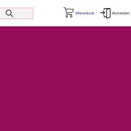
Warenkorb
Anmelden
X
 Er wird unterstützt von den Prokuristen Kerstin Walter und Kai
freut sich das operative Management auf die Weiterentwicklung
rativen Betrieb in gewohntem Umfang fort.
freuen uns auf eine weiterhin konstruktive Zusammenarbeit.
ftigen Rechnungen finden: