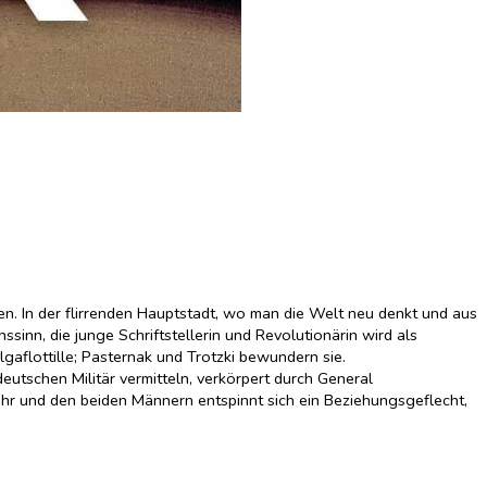
en. In der flirrenden Hauptstadt, wo man die Welt neu denkt und aus
inn, die junge Schriftstellerin und Revolutionärin wird als
lgaflottille; Pasternak und Trotzki bewundern sie.
eutschen Militär vermitteln, verkörpert durch General
 ihr und den beiden Männern entspinnt sich ein Beziehungsgeflecht,
 Dichterfürstin Anna Achmatowa – Steffen Kopetzky fängt das Leben