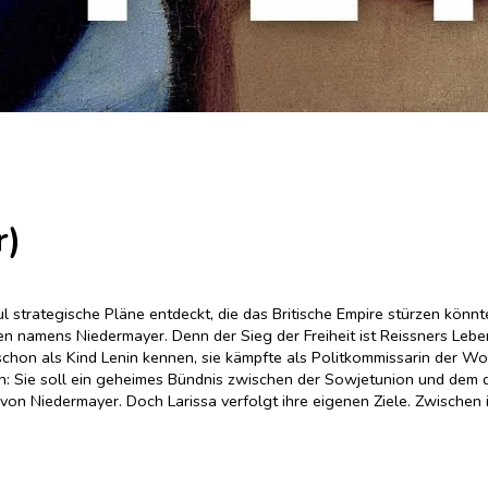
r)
 strategische Pläne entdeckt, die das Britische Empire stürzen könnt
 namens Niedermayer. Denn der Sieg der Freiheit ist Reissners Lebenss
e schon als Kind Lenin kennen, sie kämpfte als Politkommissarin der Wo
on: Sie soll ein geheimes Bündnis zwischen der Sowjetunion und dem d
 von Niedermayer. Doch Larissa verfolgt ihre eigenen Ziele. Zwischen
mmt wie die Lordsiegelbewahrer des britischen Weltreichs oder die
llte.