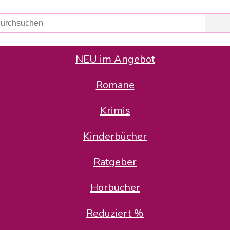
NEU im Angebot
Romane
er Avus Buch & Medien GmbH
 Geschäfte der Avus Buch & Medien GmbH.
Krimis
stätte zurück: Karl-Otto Binder übernimmt die Geschäftsführung.
Gesellschafter, welche die AVUS langfristig begleiten möchten, 
Kinderbücher
sitz in der Schanzenstr. 13, 51063 Köln und führt dort den ope
Ratgeber
en bekannten Rufnummern und E-Mail- Adressen erreichbar.
möchten wir uns bei allen Kunden und Lieferanten bedanken und 
Hörbücher
kverbindung, die Sie selbstverständlich auch auf den kün
Reduziert %
5 | BIC COKSDE33