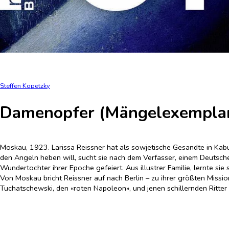
Steffen Kopetzky
Damenopfer (Mängelexempla
Moskau, 1923. Larissa Reissner hat als sowjetische Gesandte in Kabul
den Angeln heben will, sucht sie nach dem Verfasser, einem Deutschen
Wundertochter ihrer Epoche gefeiert. Aus illustrer Familie, lernte si
Von Moskau bricht Reissner auf nach Berlin – zu ihrer größten Missi
Tuchatschewski, den «roten Napoleon», und jenen schillernden Ritter
das enorme Sprengkraft hat – in amouröser wie politischer Hinsicht.
Ein außergewöhnlicher Roman, in dem Ho Chi Minh ebenso zu Wort ko
der Larissa Reissner ein, die nichts weniger als die Welt verändern wo