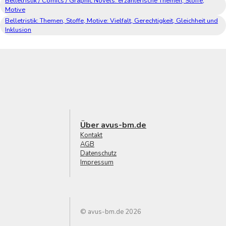
Belletristik / Comics / Graphic Novels: erzählerische Themen, Stoffe,
Motive
Belletristik: Themen, Stoffe, Motive: Vielfalt, Gerechtigkeit, Gleichheit und
Inklusion
Über avus-bm.de
Kontakt
AGB
Datenschutz
Impressum
© avus-bm.de 2026