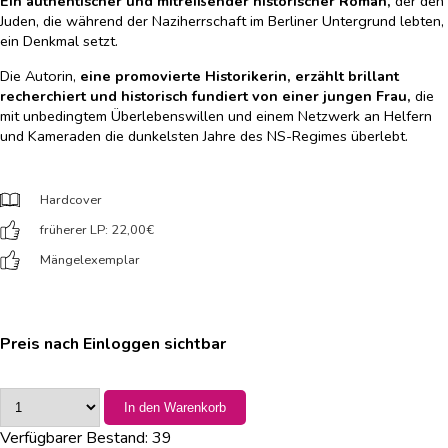
Ein authentischer und mitreißender historischer Roman,
der den
Juden, die während der Naziherrschaft im Berliner Untergrund lebten,
ein Denkmal setzt.
Die Autorin,
eine promovierte Historikerin, erzählt brillant
recherchiert und historisch fundiert von einer jungen Frau,
die
mit unbedingtem Überlebenswillen und einem Netzwerk an Helfern
und Kameraden die dunkelsten Jahre des NS-Regimes überlebt.
Hardcover
früherer LP: 22,00
€
Mängelexemplar
Preis nach Einloggen sichtbar
In den Warenkorb
Verfügbarer Bestand:
39