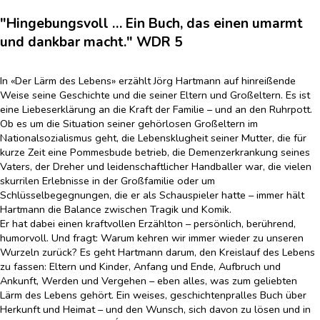
"Hingebungsvoll … Ein Buch, das einen umarmt
und dankbar macht." WDR 5
In «Der Lärm des Lebens» erzählt Jörg Hartmann auf hinreißende
Weise seine Geschichte und die seiner Eltern und Großeltern. Es ist
eine Liebeserklärung an die Kraft der Familie – und an den Ruhrpott.
Ob es um die Situation seiner gehörlosen Großeltern im
Nationalsozialismus geht, die Lebensklugheit seiner Mutter, die für
kurze Zeit eine Pommesbude betrieb, die Demenzerkrankung seines
Vaters, der Dreher und leidenschaftlicher Handballer war, die vielen
skurrilen Erlebnisse in der Großfamilie oder um
Schlüsselbegegnungen, die er als Schauspieler hatte – immer hält
Hartmann die Balance zwischen Tragik und Komik.
Er hat dabei einen kraftvollen Erzählton – persönlich, berührend,
humorvoll. Und fragt: Warum kehren wir immer wieder zu unseren
Wurzeln zurück? Es geht Hartmann darum, den Kreislauf des Lebens
zu fassen: Eltern und Kinder, Anfang und Ende, Aufbruch und
Ankunft, Werden und Vergehen – eben alles, was zum geliebten
Lärm des Lebens gehört. Ein weises, geschichtenpralles Buch über
Herkunft und Heimat – und den Wunsch, sich davon zu lösen und in