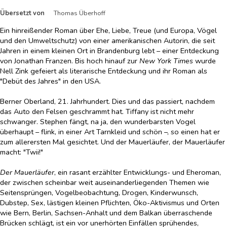
Übersetzt von
Thomas Überhoff
Ein hinreißender Roman über Ehe, Liebe, Treue (und Europa, Vögel
und den Umweltschutz) von einer amerikanischen Autorin, die seit
Jahren in einem kleinen Ort in Brandenburg lebt – einer Entdeckung
von Jonathan Franzen. Bis hoch hinauf zur
New York Times
wurde
Nell Zink gefeiert als literarische Entdeckung und ihr Roman als
"Debüt des Jahres" in den USA.
Berner Oberland, 21. Jahrhundert. Dies und das passiert, nachdem
das Auto den Felsen geschrammt hat. Tiffany ist nicht mehr
schwanger. Stephen fängt, na ja, den wunderbarsten Vogel
überhaupt – flink, in einer Art Tarnkleid und schön –, so einen hat er
zum allerersten Mal gesichtet. Und der Mauerläufer, der Mauerläufer
macht: "Twii!"
Der Mauerläufer
, ein rasant erzählter Entwicklungs- und Eheroman,
der zwischen scheinbar weit auseinanderliegenden Themen wie
Seitensprüngen, Vogelbeobachtung, Drogen, Kinderwunsch,
Dubstep, Sex, lästigen kleinen Pflichten, Öko-Aktivismus und Orten
wie Bern, Berlin, Sachsen-Anhalt und dem Balkan überraschende
Brücken schlägt, ist ein vor unerhörten Einfällen sprühendes,