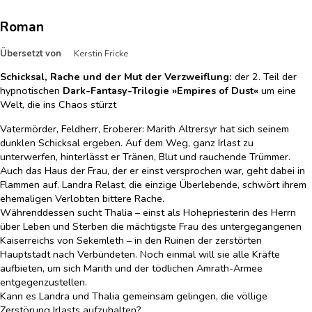
Roman
Übersetzt von
Kerstin Fricke
Schicksal, Rache und der Mut der Verzweiflung:
der 2. Teil der
hypnotischen
Dark-Fantasy-Trilogie »Empires of Dust«
um eine
Welt, die ins Chaos stürzt
Vatermörder, Feldherr, Eroberer: Marith Altrersyr hat sich seinem
dunklen Schicksal ergeben. Auf dem Weg, ganz Irlast zu
unterwerfen, hinterlässt er Tränen, Blut und rauchende Trümmer.
Auch das Haus der Frau, der er einst versprochen war, geht dabei in
Flammen auf. Landra Relast, die einzige Überlebende, schwört ihrem
ehemaligen Verlobten bittere Rache.
Währenddessen sucht Thalia – einst als Hohepriesterin des Herrn
über Leben und Sterben die mächtigste Frau des untergegangenen
Kaiserreichs von Sekemleth – in den Ruinen der zerstörten
Hauptstadt nach Verbündeten. Noch einmal will sie alle Kräfte
aufbieten, um sich Marith und der tödlichen Amrath-Armee
entgegenzustellen.
Kann es Landra und Thalia gemeinsam gelingen, die völlige
Zerstörung Irlasts aufzuhalten?