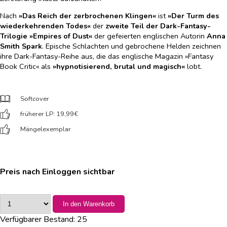
Nach
»Das Reich der zerbrochenen Klingen«
ist
»Der Turm des
wiederkehrenden Todes«
der
zweite Teil der Dark-Fantasy-
Trilogie »Empires of Dust«
der gefeierten englischen Autorin
Anna
Smith Spark
. Epische Schlachten und gebrochene Helden zeichnen
ihre Dark-Fantasy-Reihe aus, die das englische Magazin »Fantasy
Book Critic« als
»hypnotisierend, brutal und magisch«
lobt.
Softcover
früherer LP: 19,99
€
Mängelexemplar
Preis nach Einloggen sichtbar
In den Warenkorb
Verfügbarer Bestand:
25