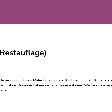
Restauflage)
e Begegnung mit dem Maler Ernst Ludwig Kirchner und dem Künstlerkre
temnot ins Dresdner Lahmann-Sanatorium auf dem "Weißen Hirschen" 
laden.
mpt wird sie von einem Mann mit fein geschnittenem Gesicht und energi
, trinken Wein und arbeiten an ihren Staffeleien – in einer Art und W