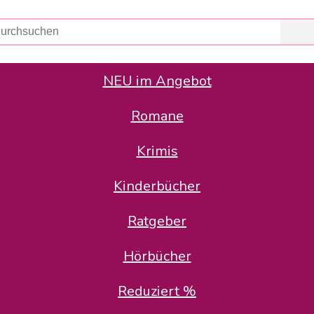
NEU im Angebot
Romane
er Avus Buch & Medien GmbH
 Geschäfte der Avus Buch & Medien GmbH.
Krimis
stätte zurück: Karl-Otto Binder übernimmt die Geschäftsführung.
Gesellschafter, welche die AVUS langfristig begleiten möchten, 
Kinderbücher
sitz in der Schanzenstr. 13, 51063 Köln und führt dort den ope
Ratgeber
en bekannten Rufnummern und E-Mail- Adressen erreichbar.
möchten wir uns bei allen Kunden und Lieferanten bedanken und 
Hörbücher
kverbindung, die Sie selbstverständlich auch auf den kün
Reduziert %
5 | BIC COKSDE33