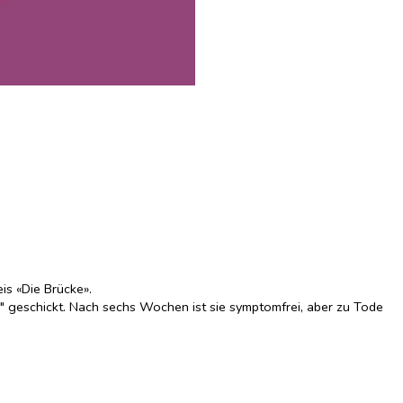
is «Die Brücke».
geschickt. Nach sechs Wochen ist sie symptomfrei, aber zu Tode
scher Stimme angesprochen. Ob sie sich nicht zu ihm, Kirchner, und
eise, wie Clara es noch nie erlebt hat. Und so verbringt sie einen