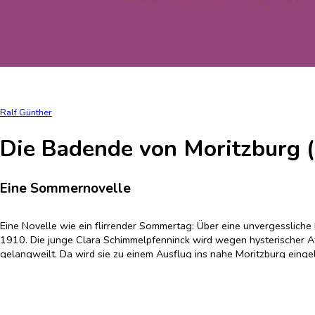
Ralf Günther
Die Badende von Moritzburg (
Eine Sommernovelle
Eine Novelle wie ein flirrender Sommertag: Über eine unvergesslich
1910. Die junge Clara Schimmelpfenninck wird wegen hysterischer A
gelangweilt. Da wird sie zu einem Ausflug ins nahe Moritzburg einge
Im Sommerkleid streift sie durch die herrliche Schilflandschaft. Pro
seinen Freunden gesellen möge. Die Männer und Frauen picknicken dort
unvergesslichen Sommertag in der Künstlerkolonie "Die Brücke".