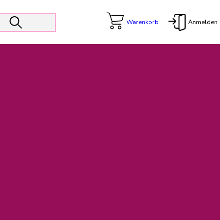
Warenkorb
Anmelden
X
 Er wird unterstützt von den Prokuristen Kerstin Walter und Kai
freut sich das operative Management auf die Weiterentwicklung
rativen Betrieb in gewohntem Umfang fort.
freuen uns auf eine weiterhin konstruktive Zusammenarbeit.
ftigen Rechnungen finden: