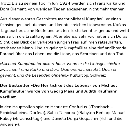
Trotz: Bis zu seinem Tod im Juni 1924 werden sich Franz Kafka und
Dora Diamant, von wenigen Tagen abgesehen, nicht mehr trennen.
Aus dieser wahren Geschichte macht Michael Kumpfmüller einen
feinsinnigen, behutsamen und kenntnisreichen Liebesroman. Kafkas
Tagebücher, seine Briefe und letzten Texte kennt er genau und webt
sie zart in die Erzählung ein. Aber ebenso sehr widmet er sich Doras
Sicht, dem Blick der verliebten jungen Frau auf ihren rätselhaften,
sterbenden Mann. Und so gelingt Kumpfmüller eine tief anrührende
Parabel über das Leben und die Liebe, das Schreiben und den Tod.
»Michael Kumpfmüller pokert hoch, wenn er die Liebsgeschichte
zwischen Franz Kafka und Dora Diamant nacherzählt. Doch er
gewinnt, und die Lesenden ohnehin.«
Kulturtipp, Schweiz
Der Bestseller »Die Herrlichkeit des Lebens« von Michael
Kumpfmüller wurde von Georg Maas und Judith Kaufmann
verfilmt.
In den Hauptrollen spielen Henriette Confurius (»Tannbach –
Schicksal eines Dorfes«), Sabin Tambrea (»Babylon Berlin«), Manuel
Rubey (»Braunschlag«) und Daniela Donja Golpashin (»Ich und die
Anderen«).