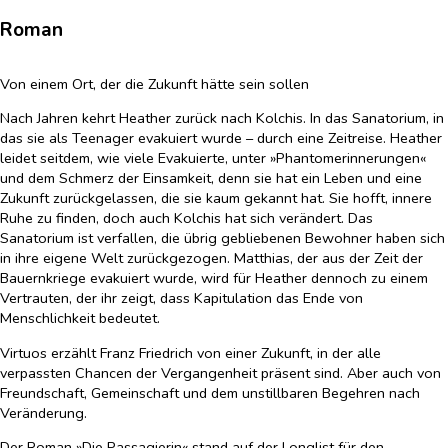
Roman
Von einem Ort, der die Zukunft hätte sein sollen
Nach Jahren kehrt Heather zurück nach Kolchis. In das Sanatorium, in
das sie als Teenager evakuiert wurde – durch eine Zeitreise. Heather
leidet seitdem, wie viele Evakuierte, unter »Phantomerinnerungen«
und dem Schmerz der Einsamkeit, denn sie hat ein Leben und eine
Zukunft zurückgelassen, die sie kaum gekannt hat. Sie hofft, innere
Ruhe zu finden, doch auch Kolchis hat sich verändert. Das
Sanatorium ist verfallen, die übrig gebliebenen Bewohner haben sich
in ihre eigene Welt zurückgezogen. Matthias, der aus der Zeit der
Bauernkriege evakuiert wurde, wird für Heather dennoch zu einem
Vertrauten, der ihr zeigt, dass Kapitulation das Ende von
Menschlichkeit bedeutet.
Virtuos erzählt Franz Friedrich von einer Zukunft, in der alle
verpassten Chancen der Vergangenheit präsent sind. Aber auch von
Freundschaft, Gemeinschaft und dem unstillbaren Begehren nach
Veränderung.
Der Roman »Die Passagierin« stand auf der Longlist für den