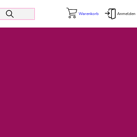
Warenkorb
Anmelden
X
 Er wird unterstützt von den Prokuristen Kerstin Walter und Kai
freut sich das operative Management auf die Weiterentwicklung
rativen Betrieb in gewohntem Umfang fort.
freuen uns auf eine weiterhin konstruktive Zusammenarbeit.
ftigen Rechnungen finden: