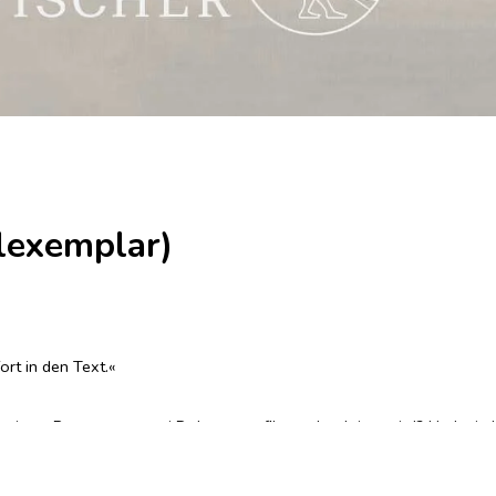
elexemplar)
ort in den Text.«
 einem Roman von zwei Dokumentarfilmern begleitet wird? Und wie kom
den soll? In seiner Züricher Poetikvorlesung beschreibt Peter Stamm,
ner dunkelblauen Stunde« und den Film »Wechselspiel - wenn Peter Sta
mmbad beinahe den Verlauf des Romans beeinflusst hätte.