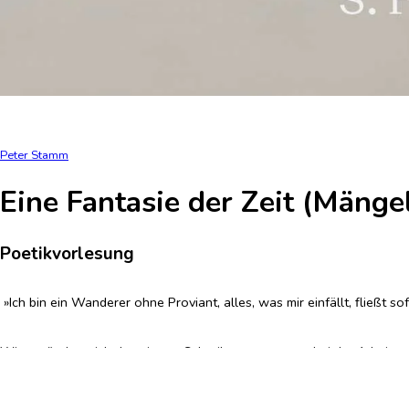
Peter Stamm
Eine Fantasie der Zeit (Mäng
Poetikvorlesung
»Ich bin ein Wanderer ohne Proviant, alles, was mir einfällt, fließt sof
Wie verändert sich das eigene Schreiben, wenn man bei der Arbeit an
Schriftsteller zu schreiben, über den ein Dokumentarfilm gedreht wer
entstanden ist. »Eine Fantasie der Zeit« erweitert den Roman »In ei
Fiktion die Realität überholen kann und ein Zehnmeterturm im Schwi