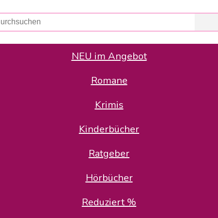
NEU im Angebot
Romane
er Avus Buch & Medien GmbH
 Geschäfte der Avus Buch & Medien GmbH.
Krimis
stätte zurück: Karl-Otto Binder übernimmt die Geschäftsführung.
Gesellschafter, welche die AVUS langfristig begleiten möchten, 
Kinderbücher
sitz in der Schanzenstr. 13, 51063 Köln und führt dort den ope
Ratgeber
en bekannten Rufnummern und E-Mail- Adressen erreichbar.
möchten wir uns bei allen Kunden und Lieferanten bedanken und 
Hörbücher
kverbindung, die Sie selbstverständlich auch auf den kün
Reduziert %
5 | BIC COKSDE33