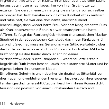
In größeren Abständen trifft Lotte ihren Liebhaber. Aus einer Laune
heraus beginnt sie eines Tages, ihm von ihrer Großmutter zu
erzählen. Sie gerät in eine Erinnerung, die sie lange vor sich selber
verborgen hat. Ruth benahm sich in Lottes Kindheit oft exzentrisch
und rätselhaft, sie war eine dominante, überschäumend
lebenslustige, dann wieder harte Frau. Vor dem Krieg arbeitete Ruth
als Krankenschwester in Berlin, sie war emanzipiert und hatte
Affären. Es folgt das Familienglück mit dem charismatischen Musiker
Siegfried in der süddeutschen Kleinstadt, das in den Fünfzigern jäh
zerbricht. Siegfried muss ins Gefängnis – ein Sittlichkeitsdelikt, über
das Lotte nie Genaues erfährt. Für Ruth ändert sich alles: Mit kalter
Kraft bringt sie ihre Kinder durch, erlebt ihr kleines
Wirtschaftswunder, sucht Eskapaden … während Lotte erzählt,
begreift sie Ruth immer besser – auch ihre distanzierte Mutter und ihr
eigenes Leben, ihre unsteten Lieben.
Ein offenes Geheimnis und nebenher ein deutsches Sittenbild, von
drei Frauen und verblüffenden Freiheiten. Inspiriert von ihrer eigenen
Familiengeschichte, erzählt Claudia Tieschky in ihrem Roman dicht,
fesselnd und poetisch von einem unbekannten Deutschland.
Hardcover