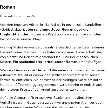
Roman
Übersetzt von
Jan Wilm
Von den feuchten Hütten in Mumbai bis in toskanische Landvillen –
»Goldschakal« ist
ein schonungsloser
Roman über die
Ungleichheit der modernen Welt
und wie sie auf die intimsten
Beziehungen durchschlägt.
»Pankaj Mishra verwandelt die intime Geschichte der bescheidenen
Herkunft eines Mannes in das Kaleidoskop einer Gesellschaft, die
von Macht und Reichtum geblendet ist – und ihre menschlichen
Kosten.
Ein spektakulärer, erhellender Roman
.«
Jennifer Egan
Während Arun in einer kleinen Hütte neben den Eisenbahnschienen
aufwächst, träumt er davon, den ärmlichen Verhältnissen seiner
Familie zu entfliehen. Als er trotz seiner niedrigen Kaste am Indian
Institute of Technology angenommen wird, scheint er endlich aus
dem ewigen Kreislauf der Armut ausbrechen zu können.
Auf dem Campus trifft er auf zwei Studenten aus ähnlichen
Verhältnissen. Im Gegensatz zu dem verunsicherten Arun verfügen
sie über den schieren Willen und das Selbstvertrauen, die