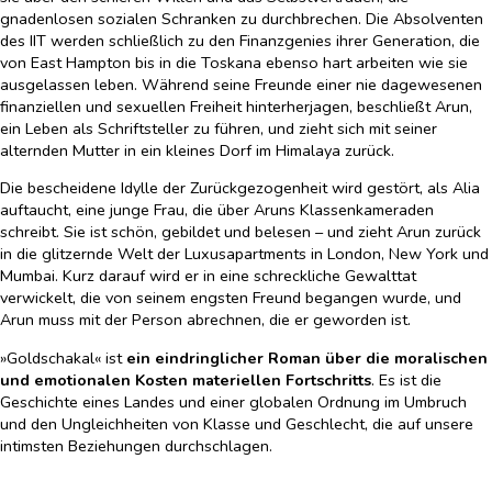
gnadenlosen sozialen Schranken zu durchbrechen. Die Absolventen
des IIT werden schließlich zu den Finanzgenies ihrer Generation, die
von East Hampton bis in die Toskana ebenso hart arbeiten wie sie
ausgelassen leben. Während seine Freunde einer nie dagewesenen
finanziellen und sexuellen Freiheit hinterherjagen, beschließt Arun,
ein Leben als Schriftsteller zu führen, und zieht sich mit seiner
alternden Mutter in ein kleines Dorf im Himalaya zurück.
Die bescheidene Idylle der Zurückgezogenheit wird gestört, als Alia
auftaucht, eine junge Frau, die über Aruns Klassenkameraden
schreibt. Sie ist schön, gebildet und belesen – und zieht Arun zurück
in die glitzernde Welt der Luxusapartments in London, New York und
Mumbai. Kurz darauf wird er in eine schreckliche Gewalttat
verwickelt, die von seinem engsten Freund begangen wurde, und
Arun muss mit der Person abrechnen, die er geworden ist.
»Goldschakal« ist
ein eindringlicher Roman über die moralischen
und emotionalen Kosten materiellen Fortschritts
. Es ist die
Geschichte eines Landes und einer globalen Ordnung im Umbruch
und den Ungleichheiten von Klasse und Geschlecht, die auf unsere
intimsten Beziehungen durchschlagen.