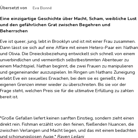
Übersetzt von
Eva Bonné
Eine einzigartige Geschichte über Macht, Scham, weibliche Lust
und den gefährlichen Grat zwischen Begehren und
Beherrschen
Eve ist queer, jung, lebt in Brooklyn und ist mit einer Frau zusammen.
Dann lässt sie sich auf eine Affäre mit einem Hetero-Paar ein: Nathan
und Olivia. Die Dreiecksbeziehung entwickelt sich schnell von einem
unverbindlichen und vermeintlich selbstbestimmten Abenteuer zu
einem Machtspiel. Nathan beginnt, die zwei Frauen zu manipulieren
und gegeneinander auszuspielen. Im Ringen um Nathans Zuneigung
erlebt Eve ein sexuelles Erwachen, bei dem sie es genießt, ihre
eigenen Grenzen immer wieder zu überschreiten. Bis sie vor der
Frage steht, welchen Preis sie für die ultimative Erfüllung zu zahlen
bereit ist.
"Große Gefallen liefert keinen sanften Einstieg, sondern zieht einen
direkt rein. Fishman erzählt von den feinen, fließenden Nuancen, die
zwischen Verlangen und Macht liegen, und das mit einem bedachten
und schonungslosen Auge."
Raven Leilani