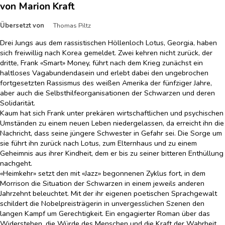
von Marion Kraft
Übersetzt von
Thomas Piltz
Drei Jungs aus dem rassistischen Höllenloch Lotus, Georgia, haben
sich freiwillig nach Korea gemeldet. Zwei kehren nicht zurück, der
dritte, Frank «Smart» Money, führt nach dem Krieg zunächst ein
haltloses Vagabundendasein und erlebt dabei den ungebrochen
fortgesetzten Rassismus des weißen Amerika der fünfziger Jahre,
aber auch die Selbsthilfeorganisationen der Schwarzen und deren
Solidarität.
Kaum hat sich Frank unter prekären wirtschaftlichen und psychischen
Umständen zu einem neuen Leben niedergelassen, da erreicht ihn die
Nachricht, dass seine jüngere Schwester in Gefahr sei. Die Sorge um
sie führt ihn zurück nach Lotus, zum Elternhaus und zu einem
Geheimnis aus ihrer Kindheit, dem er bis zu seiner bitteren Enthüllung
nachgeht.
«Heimkehr» setzt den mit «Jazz» begonnenen Zyklus fort, in dem
Morrison die Situation der Schwarzen in einem jeweils anderen
Jahrzehnt beleuchtet. Mit der ihr eigenen poetischen Sprachgewalt
schildert die Nobelpreisträgerin in unvergesslichen Szenen den
langen Kampf um Gerechtigkeit. Ein engagierter Roman über das
Widerstehen, die Würde des Menschen und die Kraft der Wahrheit.