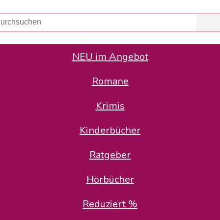
NEU im Angebot
Romane
er Avus Buch & Medien GmbH
 Geschäfte der Avus Buch & Medien GmbH.
Krimis
stätte zurück: Karl-Otto Binder übernimmt die Geschäftsführung.
Gesellschafter, welche die AVUS langfristig begleiten möchten, 
Kinderbücher
sitz in der Schanzenstr. 13, 51063 Köln und führt dort den ope
Ratgeber
en bekannten Rufnummern und E-Mail- Adressen erreichbar.
möchten wir uns bei allen Kunden und Lieferanten bedanken und 
Hörbücher
kverbindung, die Sie selbstverständlich auch auf den kün
Reduziert %
5 | BIC COKSDE33