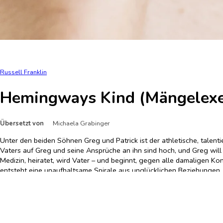
Russell Franklin
Hemingways Kind (Mängelex
Übersetzt von
Michaela Grabinger
Unter den beiden Söhnen Greg und Patrick ist der athletische, talent
Vaters auf Greg und seine Ansprüche an ihn sind hoch, und Greg will 
Medizin, heiratet, wird Vater – und beginnt, gegen alle damaligen K
entsteht eine unaufhaltsame Spirale aus unglücklichen Beziehungen, 
überhaupt zu beantworten: Wer bin ich? Greg, Gigi oder Gloria?
Hardcover