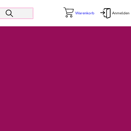
Warenkorb
Anmelden
X
 Er wird unterstützt von den Prokuristen Kerstin Walter und Kai
freut sich das operative Management auf die Weiterentwicklung
rativen Betrieb in gewohntem Umfang fort.
freuen uns auf eine weiterhin konstruktive Zusammenarbeit.
ftigen Rechnungen finden: