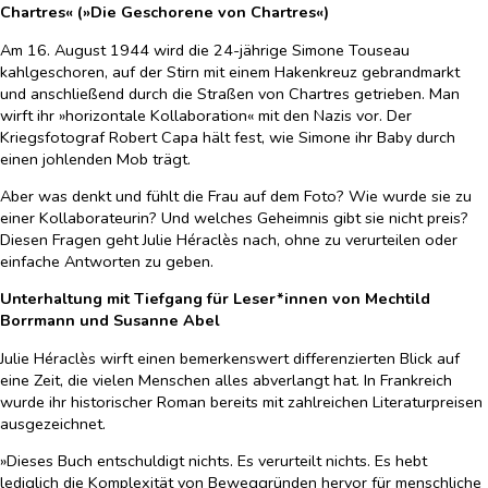
Chartres« (»Die Geschorene von Chartres«)
Am 16. August 1944 wird die 24-jährige Simone Touseau
kahlgeschoren, auf der Stirn mit einem Hakenkreuz gebrandmarkt
und anschließend durch die Straßen von Chartres getrieben. Man
wirft ihr »horizontale Kollaboration« mit den Nazis vor. Der
Kriegsfotograf Robert Capa hält fest, wie Simone ihr Baby durch
einen johlenden Mob trägt.
Aber was denkt und fühlt die Frau auf dem Foto? Wie wurde sie zu
einer Kollaborateurin? Und welches Geheimnis gibt sie nicht preis?
Diesen Fragen geht Julie Héraclès nach, ohne zu verurteilen oder
einfache Antworten zu geben.
Unterhaltung mit Tiefgang für Leser*innen von Mechtild
Borrmann und Susanne Abel
Julie Héraclès wirft einen bemerkenswert differenzierten Blick auf
eine Zeit, die vielen Menschen alles abverlangt hat. In Frankreich
wurde ihr historischer Roman bereits mit zahlreichen Literaturpreisen
ausgezeichnet.
»Dieses Buch entschuldigt nichts. Es verurteilt nichts. Es hebt
lediglich die Komplexität von Beweggründen hervor für menschliche