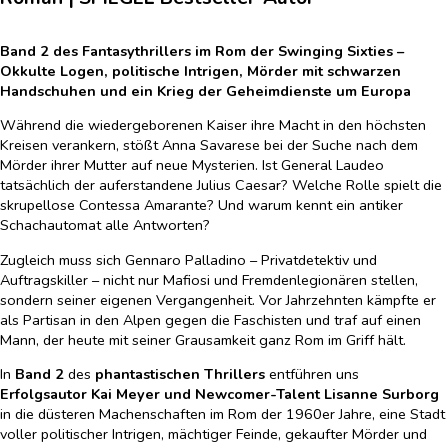
Band 2
des
Fantasythrillers
im
Rom der Swinging Sixties –
Okkulte Logen, politische Intrigen, Mörder mit schwarzen
Handschuhen und ein Krieg der Geheimdienste um Europa
Während die wiedergeborenen Kaiser ihre Macht in den höchsten
Kreisen verankern, stößt Anna Savarese bei der Suche nach dem
Mörder ihrer Mutter auf neue Mysterien. Ist General Laudeo
tatsächlich der auferstandene Julius Caesar? Welche Rolle spielt die
skrupellose Contessa Amarante? Und warum kennt ein antiker
Schachautomat alle Antworten?
Zugleich muss sich Gennaro Palladino – Privatdetektiv und
Auftragskiller – nicht nur Mafiosi und Fremdenlegionären stellen,
sondern seiner eigenen Vergangenheit. Vor Jahrzehnten kämpfte er
als Partisan in den Alpen gegen die Faschisten und traf auf einen
Mann, der heute mit seiner Grausamkeit ganz Rom im Griff hält.
In
Band 2
des
phantastischen Thrillers
entführen uns
Erfolgsautor Kai Meyer und Newcomer-Talent Lisanne Surborg
in die düsteren Machenschaften im Rom der 1960er Jahre, eine Stadt
voller politischer Intrigen, mächtiger Feinde, gekaufter Mörder und