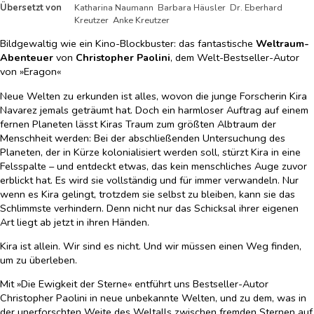
Übersetzt von
Katharina Naumann Barbara Häusler Dr. Eberhard
Kreutzer Anke Kreutzer
Bildgewaltig wie ein Kino-Blockbuster: das fantastische
Weltraum-
Abenteuer
von
Christopher Paolini
, dem Welt-Bestseller-Autor
von »Eragon«
Neue Welten zu erkunden ist alles, wovon die junge Forscherin Kira
Navarez jemals geträumt hat. Doch ein harmloser Auftrag auf einem
fernen Planeten lässt Kiras Traum zum größten Albtraum der
Menschheit werden: Bei der abschließenden Untersuchung des
Planeten, der in Kürze kolonialisiert werden soll, stürzt Kira in eine
Felsspalte – und entdeckt etwas, das kein menschliches Auge zuvor
erblickt hat. Es wird sie vollständig und für immer verwandeln. Nur
wenn es Kira gelingt, trotzdem sie selbst zu bleiben, kann sie das
Schlimmste verhindern. Denn nicht nur das Schicksal ihrer eigenen
Art liegt ab jetzt in ihren Händen.
Kira ist allein. Wir sind es nicht. Und wir müssen einen Weg finden,
um zu überleben.
Mit »Die Ewigkeit der Sterne« entführt uns Bestseller-Autor
Christopher Paolini in neue unbekannte Welten, und zu dem, was in
der unerforschten Weite des Weltalls zwischen fremden Sternen auf