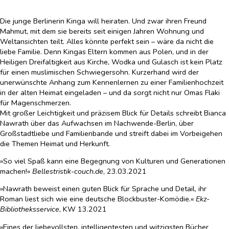
Die junge Berlinerin Kinga will heiraten. Und zwar ihren Freund
Mahmut, mit dem sie bereits seit einigen Jahren Wohnung und
Weltansichten teilt. Alles könnte perfekt sein – wäre da nicht die
liebe Familie. Denn Kingas Eltern kommen aus Polen, und in der
Heiligen Dreifaltigkeit aus Kirche, Wodka und Gulasch ist kein Platz
für einen muslimischen Schwiegersohn. Kurzerhand wird der
unerwünschte Anhang zum Kennenlernen zu einer Familienhochzeit
in der alten Heimat eingeladen – und da sorgt nicht nur Omas Flaki
für Magenschmerzen.
Mit großer Leichtigkeit und präzisem Blick für Details schreibt Bianca
Nawrath über das Aufwachsen im Nachwende-Berlin, über
Großstadtliebe und Familienbande und streift dabei im Vorbeigehen
die Themen Heimat und Herkunft.
»So viel Spaß kann eine Begegnung von Kulturen und Generationen
machen!«
Bellestristik-couch.de
, 23.03.2021
»Nawrath beweist einen guten Blick für Sprache und Detail, ihr
Roman liest sich wie eine deutsche Blockbuster-Komödie.«
Ekz-
Bibliotheksservice
, KW 13.2021
»Eines der liebevollsten, intelligentesten und witzigsten Bücher