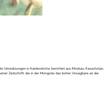
 die Umwälzungen in Kambodscha, berichtet aus Moskau, Kasachstan,
einer Zeitschrift, die in der Mongolei das bisher Unsagbare an die
hren: zu seiner Leserschaft, zu neuen Freundschaften und Einsichten