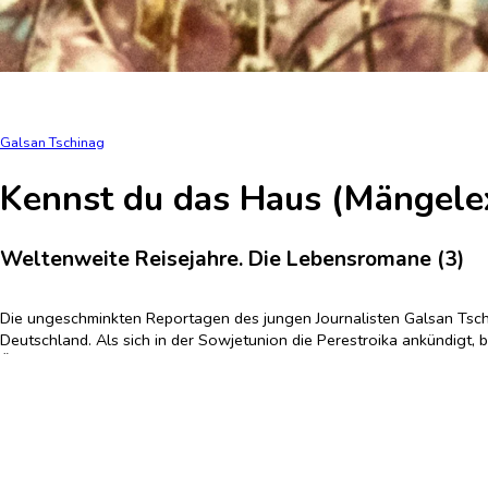
Galsan Tschinag
Kennst du das Haus (Mängele
Weltenweite Reisejahre. Die Lebensromane (3)
Die ungeschminkten Reportagen des jungen Journalisten Galsan Tsch
Deutschland. Als sich in der Sowjetunion die Perestroika ankündigt, b
Öffentlichkeit bringen soll.
Immer wieder stürzt Galsan Tschinag aus vermeintlichen Sicherheiten
und zu seiner Bestimmung als Schriftsteller.
Hardcover