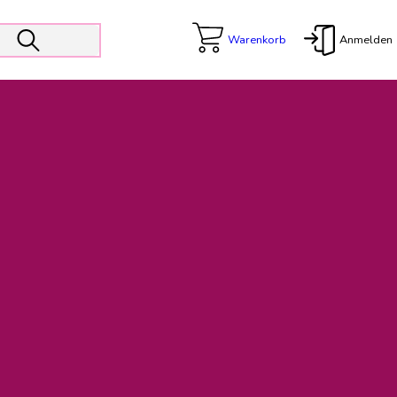
Warenkorb
Anmelden
X
 Er wird unterstützt von den Prokuristen Kerstin Walter und Kai
freut sich das operative Management auf die Weiterentwicklung
rativen Betrieb in gewohntem Umfang fort.
freuen uns auf eine weiterhin konstruktive Zusammenarbeit.
ftigen Rechnungen finden: