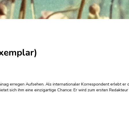
xemplar)
inag erregen Aufsehen. Als internationaler Korrespondent erlebt er
ietet sich ihm eine einzigartige Chance: Er wird zum ersten Redakteur 
 und findet sich auf neuen Wegen wieder, die ihn rund um die Welt fü