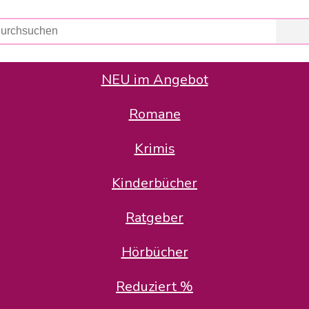
NEU im Angebot
Romane
er Avus Buch & Medien GmbH
 Geschäfte der Avus Buch & Medien GmbH.
Krimis
stätte zurück: Karl-Otto Binder übernimmt die Geschäftsführung.
Gesellschafter, welche die AVUS langfristig begleiten möchten, 
Kinderbücher
sitz in der Schanzenstr. 13, 51063 Köln und führt dort den ope
Ratgeber
en bekannten Rufnummern und E-Mail- Adressen erreichbar.
möchten wir uns bei allen Kunden und Lieferanten bedanken und 
Hörbücher
kverbindung, die Sie selbstverständlich auch auf den kün
Reduziert %
5 | BIC COKSDE33