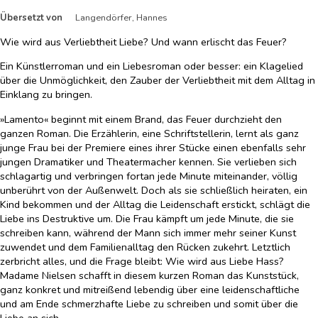
Übersetzt von
Langendörfer, Hannes
Wie wird aus Verliebtheit Liebe? Und wann erlischt das Feuer?
Ein Künstlerroman und ein Liebesroman oder besser: ein Klagelied
über die Unmöglichkeit, den Zauber der Verliebtheit mit dem Alltag in
Einklang zu bringen.
»Lamento« beginnt mit einem Brand, das Feuer durchzieht den
ganzen Roman. Die Erzählerin, eine Schriftstellerin, lernt als ganz
junge Frau bei der Premiere eines ihrer Stücke einen ebenfalls sehr
jungen Dramatiker und Theatermacher kennen. Sie verlieben sich
schlagartig und verbringen fortan jede Minute miteinander, völlig
unberührt von der Außenwelt. Doch als sie schließlich heiraten, ein
Kind bekommen und der Alltag die Leidenschaft erstickt, schlägt die
Liebe ins Destruktive um. Die Frau kämpft um jede Minute, die sie
schreiben kann, während der Mann sich immer mehr seiner Kunst
zuwendet und dem Familienalltag den Rücken zukehrt. Letztlich
zerbricht alles, und die Frage bleibt: Wie wird aus Liebe Hass?
Madame Nielsen schafft in diesem kurzen Roman das Kunststück,
ganz konkret und mitreißend lebendig über eine leidenschaftliche
und am Ende schmerzhafte Liebe zu schreiben und somit über die
Liebe an sich.