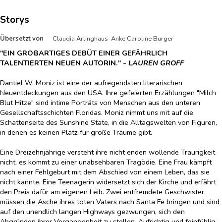
Storys
Übersetzt von
Claudia Arlinghaus Anke Caroline Burger
"EIN GROßARTIGES DEBÜT EINER GEFÄHRLICH
TALENTIERTEN NEUEN AUTORIN." -
LAUREN GROFF
Dantiel W. Moniz ist eine der aufregendsten literarischen
Neuentdeckungen aus den USA. Ihre gefeierten Erzählungen "Milch
Blut Hitze" sind intime Porträts von Menschen aus den unteren
Gesellschaftsschichten Floridas. Moniz nimmt uns mit auf die
Schattenseite des Sunshine State, in die Alltagswelten von Figuren,
in denen es keinen Platz für große Träume gibt.
Eine Dreizehnjährige versteht ihre nicht enden wollende Traurigkeit
nicht, es kommt zu einer unabsehbaren Tragödie. Eine Frau kämpft
nach einer Fehlgeburt mit dem Abschied von einem Leben, das sie
nicht kannte. Eine Teenagerin widersetzt sich der Kirche und erfährt
den Preis dafür am eigenen Leib. Zwei entfremdete Geschwister
müssen die Asche ihres toten Vaters nach Santa Fe bringen und sind
auf den unendlich langen Highways gezwungen, sich den
Abgründen ihrer Vergangenheit zu stellen. Aufrichtig und feinfühlig