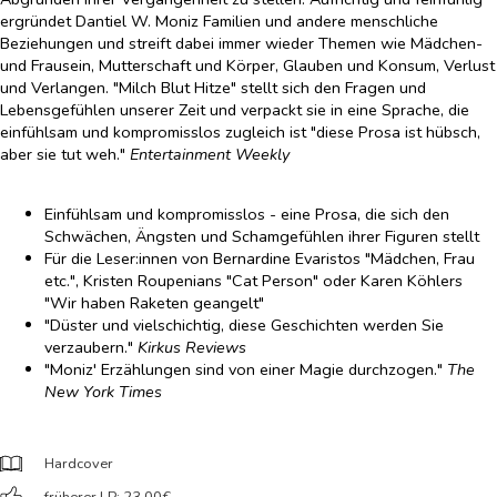
ergründet Dantiel W. Moniz Familien und andere menschliche
Beziehungen und streift dabei immer wieder Themen wie Mädchen-
und Frausein, Mutterschaft und Körper, Glauben und Konsum, Verlust
und Verlangen. "Milch Blut Hitze" stellt sich den Fragen und
Lebensgefühlen unserer Zeit und verpackt sie in eine Sprache, die
einfühlsam und kompromisslos zugleich ist "diese Prosa ist hübsch,
aber sie tut weh."
Entertainment Weekly
Einfühlsam und kompromisslos - eine Prosa, die sich den
Schwächen, Ängsten und Schamgefühlen ihrer Figuren stellt
Für die Leser:innen von Bernardine Evaristos "Mädchen, Frau
etc.", Kristen Roupenians "Cat Person" oder Karen Köhlers
"Wir haben Raketen geangelt"
"Düster und vielschichtig, diese Geschichten werden Sie
verzaubern."
Kirkus Reviews
"Moniz' Erzählungen sind von einer Magie durchzogen."
The
New York Times
Hardcover
früherer LP: 23,00
€