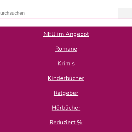
NEU im Angebot
Romane
er Avus Buch & Medien GmbH
 Geschäfte der Avus Buch & Medien GmbH.
Krimis
stätte zurück: Karl-Otto Binder übernimmt die Geschäftsführung.
Gesellschafter, welche die AVUS langfristig begleiten möchten, 
Kinderbücher
sitz in der Schanzenstr. 13, 51063 Köln und führt dort den ope
Ratgeber
en bekannten Rufnummern und E-Mail- Adressen erreichbar.
möchten wir uns bei allen Kunden und Lieferanten bedanken und 
Hörbücher
kverbindung, die Sie selbstverständlich auch auf den kün
Reduziert %
5 | BIC COKSDE33