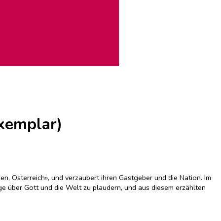
exemplar)
n, Österreich», und verzaubert ihren Gastgeber und die Nation. Im
nge über Gott und die Welt zu plaudern, und aus diesem erzählten
dung Israels und wird nach dem Studium Psychoanalytikerin; ganz auf