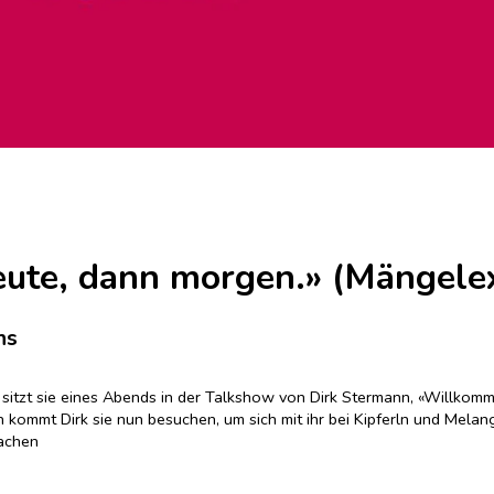
heute, dann morgen.» (Mängel
ns
sitzt sie eines Abends in der Talkshow von Dirk Stermann, «Willkomme
h kommt Dirk sie nun besuchen, um sich mit ihr bei Kipferln und Mela
achen
eflohen. Sie wächst in einem Waisenhaus auf, hat Anteil an der Grün