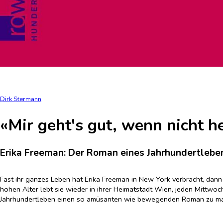
Dirk Stermann
«Mir geht's gut, wenn nicht 
Erika Freeman: Der Roman eines Jahrhundertlebe
Fast ihr ganzes Leben hat Erika Freeman in New York verbracht, dann 
hohen Alter lebt sie wieder in ihrer Heimatstadt Wien, jeden Mittwoc
Jahrhundertleben einen so amüsanten wie bewegenden Roman zu m
Geboren 1927, ist Erika mit 12 Jahren vor den Nazis nach New York g