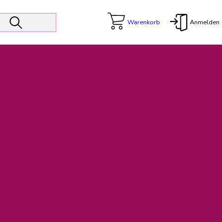
Warenkorb
Anmelden
X
 Er wird unterstützt von den Prokuristen Kerstin Walter und Kai
freut sich das operative Management auf die Weiterentwicklung
rativen Betrieb in gewohntem Umfang fort.
freuen uns auf eine weiterhin konstruktive Zusammenarbeit.
ftigen Rechnungen finden: