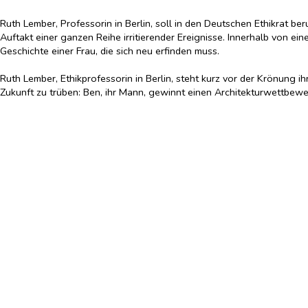
Ruth Lember, Professorin in Berlin, soll in den Deutschen Ethikrat be
Auftakt einer ganzen Reihe irritierender Ereignisse. Innerhalb von e
Geschichte einer Frau, die sich neu erfinden muss.
Ruth Lember, Ethikprofessorin in Berlin, steht kurz vor der Krönung 
Zukunft zu trüben: Ben, ihr Mann, gewinnt einen Architekturwettbewer
Joggingrunde von einem nicht angeleinten Hund gebissen wird, schein
einer ganzen Reihe von Ereignissen, die Ruths Leben zunehmend in Fra
geahndeten Anschlag der früheren Umweltaktivistin. Niemand sonst, au
aus der Bahn zu werfen droht. Doch genau darauf scheint der Lauf de
einzigen Woche im Mittsommer in Berlin, die ein ganzes Leben auf de
Eine Ethikprofessorin, die auf dem Höhepunkt ihrer Karriere mit
Ein dicht, anschaulich und spannend erzählter Roman aus der
Können wir unsere Lebensentscheidungen je ganz verstehen?
Hardcover
früherer LP: 25,00
€