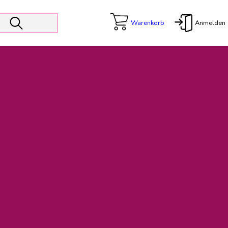
Warenkorb
Anmelden
X
 Er wird unterstützt von den Prokuristen Kerstin Walter und Kai
freut sich das operative Management auf die Weiterentwicklung
rativen Betrieb in gewohntem Umfang fort.
freuen uns auf eine weiterhin konstruktive Zusammenarbeit.
ftigen Rechnungen finden: