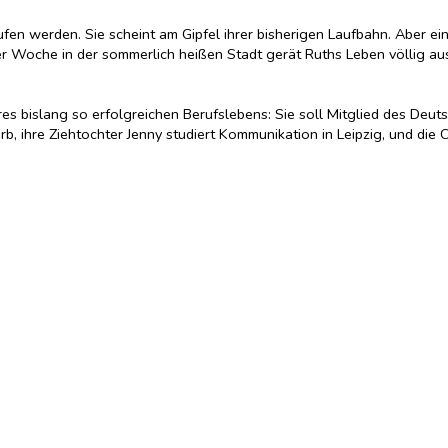
rufen werden. Sie scheint am Gipfel ihrer bisherigen Laufbahn. Aber e
iner Woche in der sommerlich heißen Stadt gerät Ruths Leben völlig a
ihres bislang so erfolgreichen Berufslebens: Sie soll Mitglied des De
b, ihre Ziehtochter Jenny studiert Kommunikation in Leipzig, und die
t da nur ein störendes Missgeschick zu sein. Aber tatsächlich schwe
ge stellen. Ein Freund aus der Vergangenheit taucht auf und erinnert 
ch nicht Ben und Jenny, weiß von Ruths politischer Vergangenheit, di
r Dinge jetzt beinahe zwingend zuzusteuern ... Dicht, anschaulich u
n Kopf zu stellen vermag.
 ihrer Vergangenheit konfrontiert wird
 unmittelbaren Gegenwart