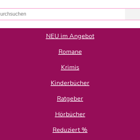
NEU im Angebot
Romane
er Avus Buch & Medien GmbH
 Geschäfte der Avus Buch & Medien GmbH.
Krimis
stätte zurück: Karl-Otto Binder übernimmt die Geschäftsführung.
Gesellschafter, welche die AVUS langfristig begleiten möchten, 
Kinderbücher
sitz in der Schanzenstr. 13, 51063 Köln und führt dort den ope
Ratgeber
en bekannten Rufnummern und E-Mail- Adressen erreichbar.
möchten wir uns bei allen Kunden und Lieferanten bedanken und 
Hörbücher
kverbindung, die Sie selbstverständlich auch auf den kün
Reduziert %
5 | BIC COKSDE33