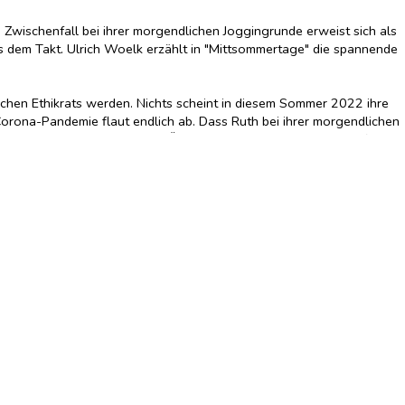
in Zwischenfall bei ihrer morgendlichen Joggingrunde erweist sich als
us dem Takt. Ulrich Woelk erzählt in "Mittsommertage" die spannende
utschen Ethikrats werden. Nichts scheint in diesem Sommer 2022 ihre
 Corona-Pandemie flaut endlich ab. Dass Ruth bei ihrer morgendlichen
lt die Wunde weiter, und das Ärgernis wird unerwartet zum Auftakt
sie nicht nur an ihre einstige Liebe, sondern auch an einen nie
e, sollte sie bekannt werden, sowohl ihre Karriere als auch ihre Ehe
nd spannend erzählt Ulrich Woelk in seinem neuen Roman von einer