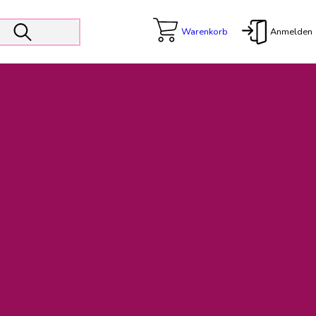
Warenkorb
Anmelden
X
 Er wird unterstützt von den Prokuristen Kerstin Walter und Kai
freut sich das operative Management auf die Weiterentwicklung
rativen Betrieb in gewohntem Umfang fort.
freuen uns auf eine weiterhin konstruktive Zusammenarbeit.
ftigen Rechnungen finden: