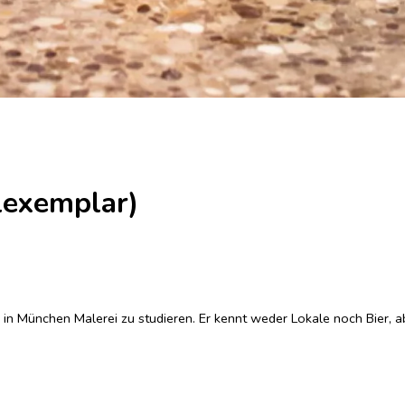
lexemplar)
in München Malerei zu studieren. Er kennt weder Lokale noch Bier, a
 Deutsch zu können, durchschlagen. Auch an der Kunstakademie bleibt
f Island je werden kann. Der Kalte Krieg ist auf seinem Höhepunkt, un
, dass er eine überaus seltsame Gabe hat, die ihn nicht gerade appeti