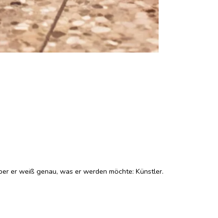
ber er weiß genau, was er werden möchte: Künstler.
 er zunächst ein Außenseiter, denn mit den neuen Wilden kann er
d so wacht er jeden Morgen mit der Sorge auf, dass der dritte
tlich macht. Helgasons Held ist so wie sein Autor: schräg, voller