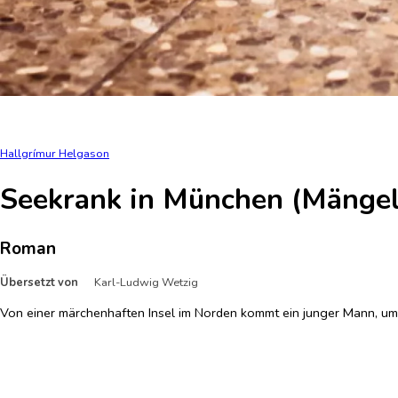
Hallgrímur Helgason
Seekrank in München (Mänge
Roman
Übersetzt von
Karl-Ludwig Wetzig
Von einer märchenhaften Insel im Norden kommt ein junger Mann, um 
Fast krank vor Schüchternheit muss sich der Student, ohne ein Wort
wenig anfangen. Und auch die Welt draußen ist viel kälter, als es au
Weltkrieg bereits begonnen hat. Und dann stellt sich auch noch heraus