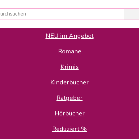
NEU im Angebot
Romane
er Avus Buch & Medien GmbH
 Geschäfte der Avus Buch & Medien GmbH.
Krimis
stätte zurück: Karl-Otto Binder übernimmt die Geschäftsführung.
Gesellschafter, welche die AVUS langfristig begleiten möchten, 
Kinderbücher
sitz in der Schanzenstr. 13, 51063 Köln und führt dort den ope
Ratgeber
en bekannten Rufnummern und E-Mail- Adressen erreichbar.
möchten wir uns bei allen Kunden und Lieferanten bedanken und 
Hörbücher
kverbindung, die Sie selbstverständlich auch auf den kün
Reduziert %
5 | BIC COKSDE33