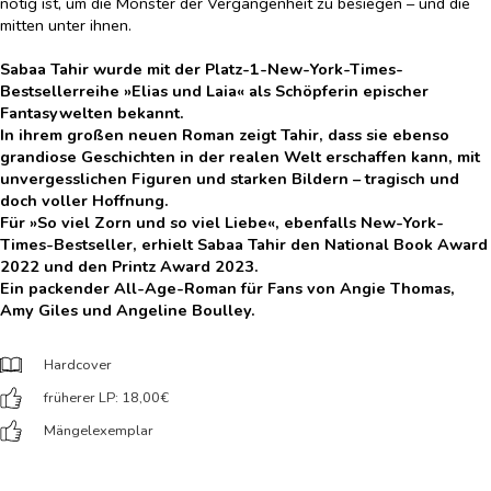
nötig ist, um die Monster der Vergangenheit zu besiegen – und die
mitten unter ihnen.
Sabaa Tahir wurde mit der Platz-1-New-York-Times-
Bestsellerreihe »Elias und Laia« als Schöpferin epischer
Fantasywelten bekannt.
In ihrem großen neuen Roman zeigt Tahir, dass sie ebenso
grandiose Geschichten in der realen Welt erschaffen kann, mit
unvergesslichen Figuren und starken Bildern – tragisch und
doch voller Hoffnung.
Für »So viel Zorn und so viel Liebe«, ebenfalls New-York-
Times-Bestseller, erhielt Sabaa Tahir den National Book Award
2022 und den Printz Award 2023.
Ein packender All-Age-Roman für Fans von Angie Thomas,
Amy Giles und Angeline Boulley.
Hardcover
früherer LP: 18,00
€
Mängelexemplar