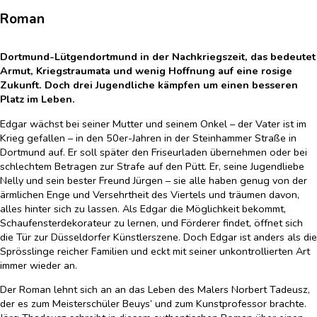
Roman
Dortmund-Lütgendortmund in der Nachkriegszeit, das bedeutet
Armut, Kriegstraumata und wenig Hoffnung auf eine rosige
Zukunft. Doch drei Jugendliche kämpfen um einen besseren
Platz im Leben.
Edgar wächst bei seiner Mutter und seinem Onkel – der Vater ist im
Krieg gefallen – in den 50er-Jahren in der Steinhammer Straße in
Dortmund auf. Er soll später den Friseurladen übernehmen oder bei
schlechtem Betragen zur Strafe auf den Pütt. Er, seine Jugendliebe
Nelly und sein bester Freund Jürgen – sie alle haben genug von der
ärmlichen Enge und Versehrtheit des Viertels und träumen davon,
alles hinter sich zu lassen. Als Edgar die Möglichkeit bekommt,
Schaufensterdekorateur zu lernen, und Förderer findet, öffnet sich
die Tür zur Düsseldorfer Künstlerszene. Doch Edgar ist anders als die
Sprösslinge reicher Familien und eckt mit seiner unkontrollierten Art
immer wieder an.
Der Roman lehnt sich an an das Leben des Malers Norbert Tadeusz,
der es zum Meisterschüler Beuys’ und zum Kunstprofessor brachte.