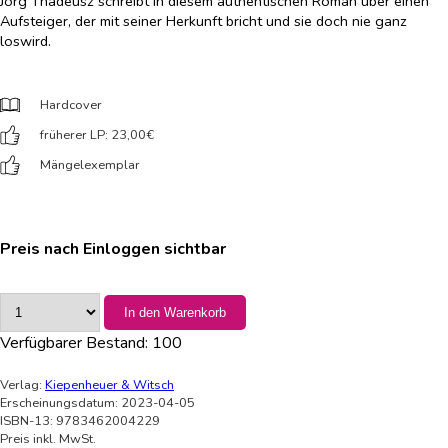
Jörg Thadeusz schreibt in diesem authentischen Roman über einen
Aufsteiger, der mit seiner Herkunft bricht und sie doch nie ganz
loswird.
Hardcover
früherer LP: 23,00
€
Mängelexemplar
Preis nach Einloggen sichtbar
In den Warenkorb
Verfügbarer Bestand:
100
Verlag:
Kiepenheuer & Witsch
Erscheinungsdatum: 2023-04-05
ISBN-13: 9783462004229
Preis inkl. MwSt.