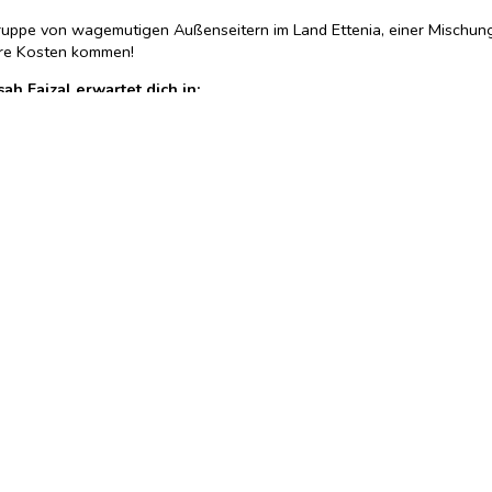
ruppe von wagemutigen Außenseitern im Land Ettenia, einer Mischun
ihre Kosten kommen!
ah Faizal erwartet dich in:
haglichkeit und einer noch größeren Menge ausgefahrener Krallen.« Ho
: eine raffiniert aufgebaute Welt, ein von einem Heist angetriebener
« ― Rebecca Ross, Nummer-1-
New York Times
-Bestsellerautorin von
D
osa, tadellosem World-Building und einer mitreißenden Found Family, d
erdet die Fortsetzung nicht abwarten können!« ― Ali Hazelwood,
New 