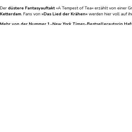
Der
düstere Fantasyauftakt
»A Tempest of Tea« erzählt von einer G
Ketterdam
. Fans von
»Das Lied der Krähen«
werden hier voll auf 
Mehr von der Nummer 1-
New York Times
-Bestsellerautorin Hafs
A Tempest of Tea (Blood and Tea 1)
A Steeping in Blood. A Tempest of Tea 2 (Blood and Tea 2)
We hunt the Flame (Die Reiche von Arawiya 1)
We free the Stars (Die Reiche von Arawiya 2)
»Verführerisch, scharfsinnig und clever. Mit einer guten Portion Be
»Der fesselnde Roman
A Tempest of Tea
ist perfekt zusammengebraut
Hafsah Faizals neuester Roman knistert vor Adrenalin und Charme.
»
A Tempest of Tea
ist ein Meisterwerk, angefüllt mit phänomenaler Pr
Art von Buch geschrieben, die einen nicht mehr loslässt – und ihr w
Hardcover
früherer LP: 22,00
€