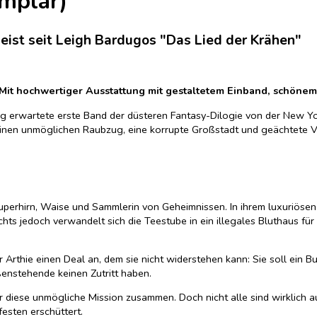
mplar)
eist seit Leigh Bardugos "Das Lied der Krähen"
! Mit hochwertiger Ausstattung mit gestaltetem Einband, schö
g erwartete erste Band der düsteren Fantasy-Dilogie von der New York
 einen unmöglichen Raubzug, eine korrupte Großstadt und geächtete V
Superhirn, Waise und Sammlerin von Geheimnissen. In ihrem luxuriöse
hts jedoch verwandelt sich die Teestube in ein illegales Bluthaus f
 Arthie einen Deal an, dem sie nicht widerstehen kann: Sie soll ein Bu
ßenstehende keinen Zutritt haben.
diese unmögliche Mission zusammen. Doch nicht alle sind wirklich auf i
esten erschüttert.