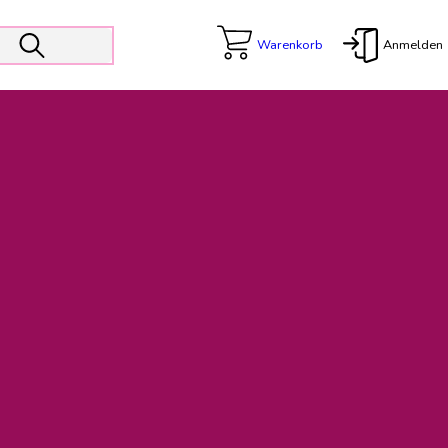
Warenkorb
Anmelden
X
 Er wird unterstützt von den Prokuristen Kerstin Walter und Kai
freut sich das operative Management auf die Weiterentwicklung
rativen Betrieb in gewohntem Umfang fort.
freuen uns auf eine weiterhin konstruktive Zusammenarbeit.
ftigen Rechnungen finden: