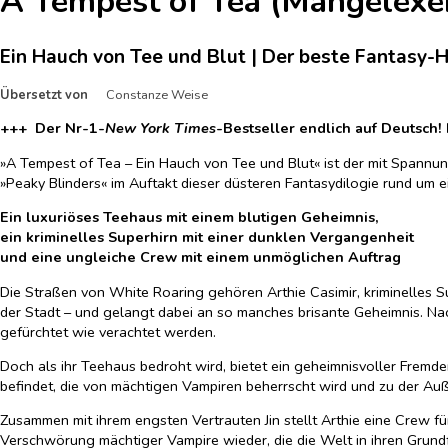
A Tempest of Tea (Mängelexe
Ein Hauch von Tee und Blut | Der beste Fantasy-H
Übersetzt von
Constanze Weise
+++ Der Nr-1-
New York Times
-Bestseller endlich auf Deutsch
»A Tempest of Tea – Ein Hauch von Tee und Blut« ist der mit Spannun
»Peaky Blinders« im Auftakt dieser düsteren Fantasydilogie rund um
Ein luxuriöses Teehaus mit einem blutigen Geheimnis,
ein kriminelles Superhirn mit einer dunklen Vergangenheit
und eine ungleiche Crew mit einem unmöglichen Auftrag
Die Straßen von White Roaring gehören Arthie Casimir, kriminelles 
der Stadt – und gelangt dabei an so manches brisante Geheimnis. Nac
gefürchtet wie verachtet werden.
Doch als ihr Teehaus bedroht wird, bietet ein geheimnisvoller Fremder
befindet, die von mächtigen Vampiren beherrscht wird und zu der Au
Zusammen mit ihrem engsten Vertrauten Jin stellt Arthie eine Crew für 
Verschwörung mächtiger Vampire wieder, die die Welt in ihren Grundf