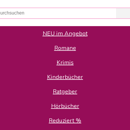
NEU im Angebot
Romane
er Avus Buch & Medien GmbH
 Geschäfte der Avus Buch & Medien GmbH.
Krimis
stätte zurück: Karl-Otto Binder übernimmt die Geschäftsführung.
Gesellschafter, welche die AVUS langfristig begleiten möchten, 
Kinderbücher
sitz in der Schanzenstr. 13, 51063 Köln und führt dort den ope
Ratgeber
en bekannten Rufnummern und E-Mail- Adressen erreichbar.
möchten wir uns bei allen Kunden und Lieferanten bedanken und 
Hörbücher
kverbindung, die Sie selbstverständlich auch auf den kün
Reduziert %
5 | BIC COKSDE33