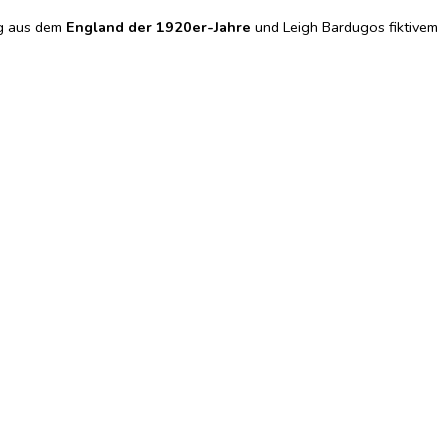
g aus dem
England der 1920er-Jahre
und Leigh Bardugos fiktivem
lly Black, Nummer-1-Bestsellerautorin
 Plot, ein Hauch von Romance und eine Reihe liebenswerter Figuren.
ivine Rivals
ie sich auf den Heist ihres Lebens einlässt! Hafsah Faizal hat die
York Times-
Bestsellerautorin von
The Love Hypothesis