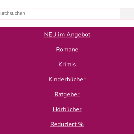
NEU im Angebot
Romane
er Avus Buch & Medien GmbH
 Geschäfte der Avus Buch & Medien GmbH.
Krimis
stätte zurück: Karl-Otto Binder übernimmt die Geschäftsführung.
Gesellschafter, welche die AVUS langfristig begleiten möchten, 
Kinderbücher
sitz in der Schanzenstr. 13, 51063 Köln und führt dort den ope
Ratgeber
en bekannten Rufnummern und E-Mail- Adressen erreichbar.
möchten wir uns bei allen Kunden und Lieferanten bedanken und 
Hörbücher
kverbindung, die Sie selbstverständlich auch auf den kün
Reduziert %
5 | BIC COKSDE33