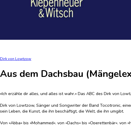
Dirk von Lowtzow
Aus dem Dachsbau (Mängelex
»Ich erzähle dir alles, und alles ist wahr.« Das ABC des Dirk von Low
Dirk von Lowtzow, Sänger und Songwriter der Band Tocotronic, einer
sein Leben, die Kunst, die ihn beschäftigt, die Welt, die ihn umgibt.
Von »Abba« bis »Mohammed«, von »Dachs« bis »Operettenbär«, von »Hys
Aufruhr und Angst, vom Tod des engsten Kindheitsfreundes, vom sehn