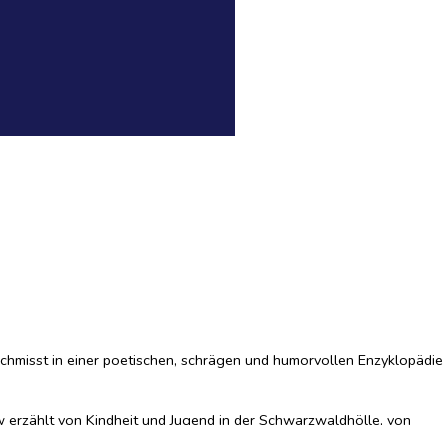
rchmisst in einer poetischen, schrägen und humorvollen Enzyklopädie
w erzählt von Kindheit und Jugend in der Schwarzwaldhölle, von
cs, Filme. Von Plüschophilie, Piratinnen, Peter O’Toole und