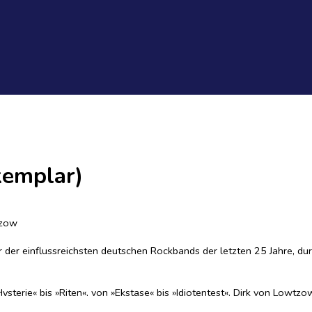
emplar)
tzow
 der einflussreichsten deutschen Rockbands der letzten 25 Jahre, du
terie« bis »Riten«, von »Ekstase« bis »Idiotentest«. Dirk von Lowtzo
süchtigen Umherschweifen und der Sozialisation durch Popmusik, Comi