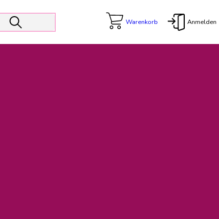
Warenkorb
Anmelden
X
 Er wird unterstützt von den Prokuristen Kerstin Walter und Kai
freut sich das operative Management auf die Weiterentwicklung
rativen Betrieb in gewohntem Umfang fort.
freuen uns auf eine weiterhin konstruktive Zusammenarbeit.
ftigen Rechnungen finden: