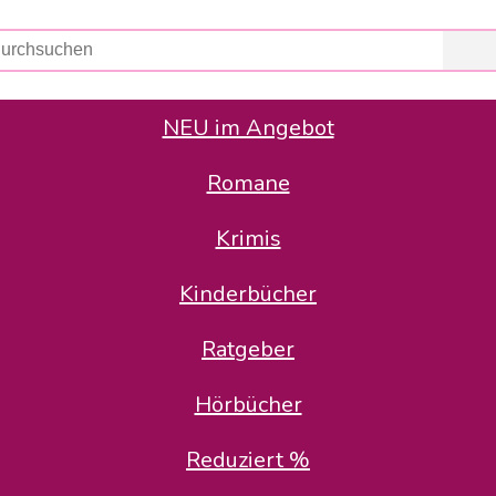
NEU im Angebot
Romane
er Avus Buch & Medien GmbH
 Geschäfte der Avus Buch & Medien GmbH.
Krimis
stätte zurück: Karl-Otto Binder übernimmt die Geschäftsführung.
Gesellschafter, welche die AVUS langfristig begleiten möchten, 
Kinderbücher
sitz in der Schanzenstr. 13, 51063 Köln und führt dort den ope
Ratgeber
en bekannten Rufnummern und E-Mail- Adressen erreichbar.
möchten wir uns bei allen Kunden und Lieferanten bedanken und 
Hörbücher
kverbindung, die Sie selbstverständlich auch auf den kün
Reduziert %
5 | BIC COKSDE33