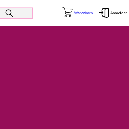
Warenkorb
Anmelden
X
 Er wird unterstützt von den Prokuristen Kerstin Walter und Kai
freut sich das operative Management auf die Weiterentwicklung
rativen Betrieb in gewohntem Umfang fort.
freuen uns auf eine weiterhin konstruktive Zusammenarbeit.
ftigen Rechnungen finden: