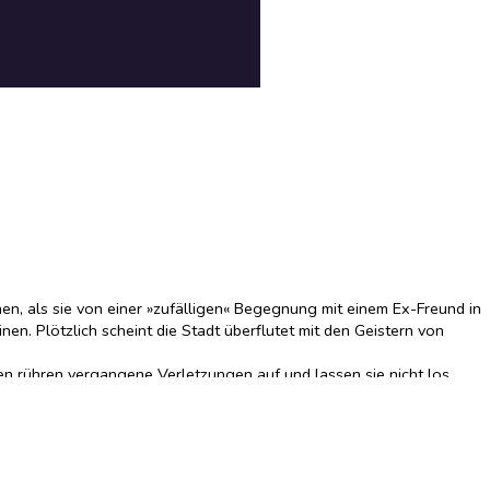
hen, als sie von einer »zufälligen« Begegnung mit einem Ex-Freund in
en. Plötzlich scheint die Stadt überflutet mit den Geistern von
en rühren vergangene Verletzungen auf und lassen sie nicht los,
is ihrer Reise in die Vergangenheit haben könnte ...