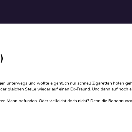
)
legen unterwegs und wollte eigentlich nur schnell Zigaretten holen ge
 der gleichen Stelle wieder auf einen Ex-Freund. Und dann auf noch ein
ekten Mann gefunden. Oder vielleicht doch nicht? Denn die Begegnung
d mittlerweile mystischer Guru, ein zu großes Interesse an dem Ergebn