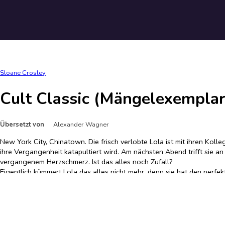
Sloane Crosley
Cult Classic (Mängelexemplar
Übersetzt von
Alexander Wagner
New York City, Chinatown. Die frisch verlobte Lola ist mit ihren Kol
ihre Vergangenheit katapultiert wird. Am nächsten Abend trifft sie an
vergangenem Herzschmerz. Ist das alles noch Zufall?
Eigentlich kümmert Lola das alles nicht mehr, denn sie hat den perf
genau wie das Gefühl, dass ihr ehemaliger Chef, nun bester Freund un
Hardcover