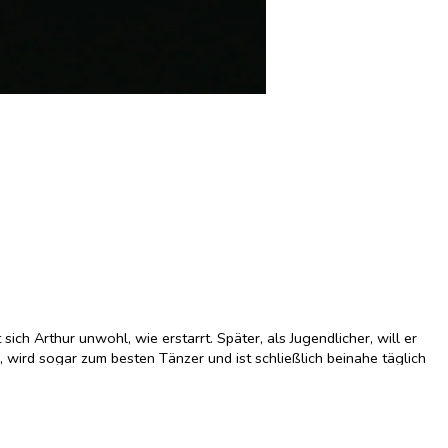
ich Arthur unwohl, wie erstarrt. Später, als Jugendlicher, will er
n, wird sogar zum besten Tänzer und ist schließlich beinahe täglich
hen. Für Arthur hingegen wird das La Plage zu seinem eigentlichen
f der Tanzfläche fühlt er sich frei und gibt die Hoffnung auf Liebe