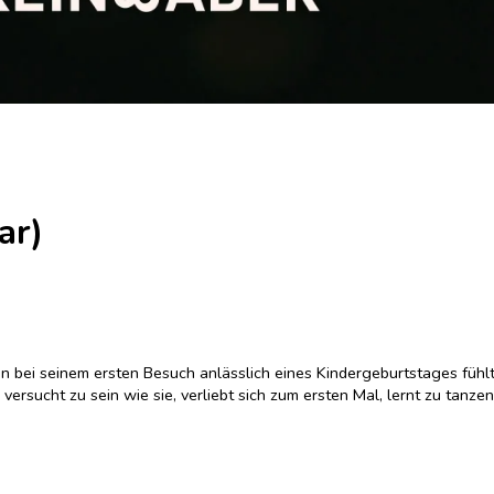
ar)
n bei seinem ersten Besuch anlässlich eines Kindergeburtstages fühlt s
versucht zu sein wie sie, verliebt sich zum ersten Mal, lernt zu tanze
 Leben auf, können mit Erwartungen, die an sie gestellt werden, umge
einen Platz in der Menge und eine Form der Existenz zu finden. Nur au