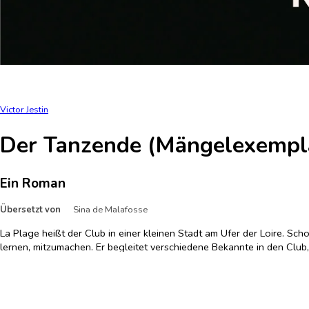
Victor Jestin
Der Tanzende (Mängelexempl
Ein Roman
Übersetzt von
Sina de Malafosse
La Plage heißt der Club in einer kleinen Stadt am Ufer der Loire. Scho
lernen, mitzumachen. Er begleitet verschiedene Bekannte in den Club, 
dort. Doch alle in seinem Umfeld verlassen die Stadt, bauen sich ihr
Leben, nur an diesem Ort mit seinen eigenen Gesetzen gelingt es ihm, 
nicht auf.