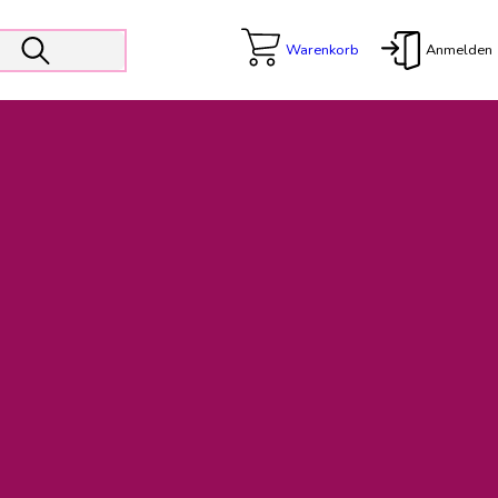
Warenkorb
Anmelden
X
 Er wird unterstützt von den Prokuristen Kerstin Walter und Kai
freut sich das operative Management auf die Weiterentwicklung
rativen Betrieb in gewohntem Umfang fort.
freuen uns auf eine weiterhin konstruktive Zusammenarbeit.
ftigen Rechnungen finden: