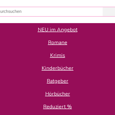
NEU im Angebot
Romane
er Avus Buch & Medien GmbH
 Geschäfte der Avus Buch & Medien GmbH.
Krimis
stätte zurück: Karl-Otto Binder übernimmt die Geschäftsführung.
Gesellschafter, welche die AVUS langfristig begleiten möchten, 
Kinderbücher
sitz in der Schanzenstr. 13, 51063 Köln und führt dort den ope
Ratgeber
en bekannten Rufnummern und E-Mail- Adressen erreichbar.
möchten wir uns bei allen Kunden und Lieferanten bedanken und 
Hörbücher
kverbindung, die Sie selbstverständlich auch auf den kün
Reduziert %
5 | BIC COKSDE33