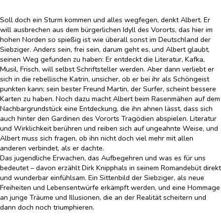
Soll doch ein Sturm kommen und alles wegfegen, denkt Albert. Er
will ausbrechen aus dem bürgerlichen Idyll des Vororts, das hier im
hohen Norden so spießig ist wie überall sonst im Deutschland der
Siebziger. Anders sein, frei sein, darum geht es, und Albert glaubt,
seinen Weg gefunden zu haben: Er entdeckt die Literatur, Kafka,
Musil, Frisch, will selbst Schriftsteller werden. Aber dann verliebt er
sich in die rebellische Katrin, unsicher, ob er bei ihr als Schöngeist
punkten kann; sein bester Freund Martin, der Surfer, scheint bessere
Karten zu haben. Noch dazu macht Albert beim Rasenmähen auf dem
Nachbargrundstück eine Entdeckung, die ihn ahnen lässt, dass sich
auch hinter den Gardinen des Vororts Tragödien abspielen. Literatur
und Wirklichkeit berühren und reiben sich auf ungeahnte Weise, und
Albert muss sich fragen, ob ihn nicht doch viel mehr mit allen
anderen verbindet, als er dachte.
Das jugendliche Erwachen, das Aufbegehren und was es für uns
bedeutet – davon erzählt Dirk Knipphals in seinem Romandebüt direkt
und wunderbar einfühlsam. Ein Sittenbild der Siebziger, als neue
Freiheiten und Lebensentwürfe erkämpft werden, und eine Hommage
an junge Träume und Illusionen, die an der Realität scheitern und
dann doch noch triumphieren.