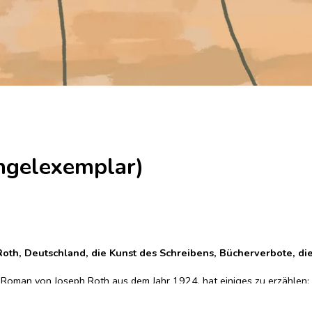
ngelexemplar)
Roth, Deutschland, die Kunst des Schreibens, Bücherverbote, d
n Roman von Joseph Roth aus dem Jahr 1924, hat einiges zu erzählen:
vor den Nazis fliehen musste, und seiner geliebten Frau Friederike, 