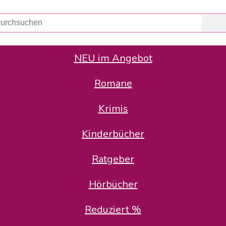
NEU im Angebot
Romane
er Avus Buch & Medien GmbH
 Geschäfte der Avus Buch & Medien GmbH.
Krimis
stätte zurück: Karl-Otto Binder übernimmt die Geschäftsführung.
Gesellschafter, welche die AVUS langfristig begleiten möchten, 
Kinderbücher
sitz in der Schanzenstr. 13, 51063 Köln und führt dort den ope
Ratgeber
en bekannten Rufnummern und E-Mail- Adressen erreichbar.
möchten wir uns bei allen Kunden und Lieferanten bedanken und 
Hörbücher
kverbindung, die Sie selbstverständlich auch auf den kün
Reduziert %
5 | BIC COKSDE33