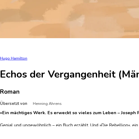
Hugo Hamilton
Echos der Vergangenheit (Mä
Roman
Übersetzt von
Henning Ahrens
»Ein mächtiges Werk. Es erweckt so vieles zum Leben – Joseph 
Genial und ungewöhnlich – ein Buch erzählt. Und »Die Rebellion«, ei
Bücherverbrennung bewahrt wurde, die Geschichte seines Autors, der 