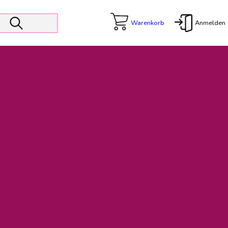
Warenkorb
Anmelden
X
 Er wird unterstützt von den Prokuristen Kerstin Walter und Kai
freut sich das operative Management auf die Weiterentwicklung
rativen Betrieb in gewohntem Umfang fort.
freuen uns auf eine weiterhin konstruktive Zusammenarbeit.
ftigen Rechnungen finden: