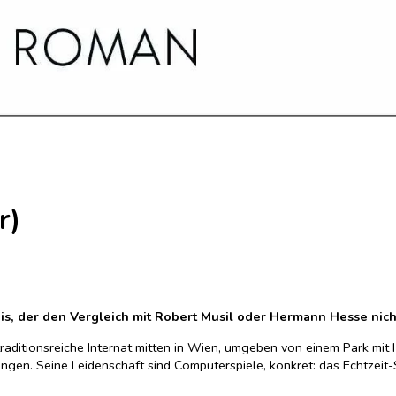
r)
is, der den Vergleich mit Robert Musil oder Hermann Hesse nic
 traditionsreiche Internat mitten in Wien, umgeben von einem Park mit 
ngen. Seine Leidenschaft sind Computerspiele, konkret: das Echtzeit-
 der jüngste Top-10-Spieler der Welt. Nur: Wie real ist so ein Glück