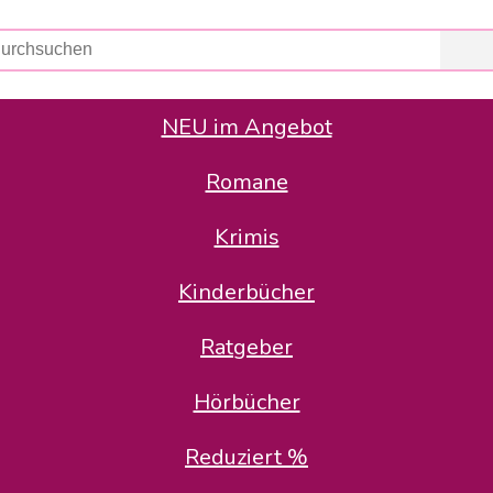
NEU im Angebot
Romane
er Avus Buch & Medien GmbH
 Geschäfte der Avus Buch & Medien GmbH.
Krimis
stätte zurück: Karl-Otto Binder übernimmt die Geschäftsführung.
Gesellschafter, welche die AVUS langfristig begleiten möchten, 
Kinderbücher
sitz in der Schanzenstr. 13, 51063 Köln und führt dort den ope
Ratgeber
en bekannten Rufnummern und E-Mail- Adressen erreichbar.
möchten wir uns bei allen Kunden und Lieferanten bedanken und 
Hörbücher
kverbindung, die Sie selbstverständlich auch auf den kün
Reduziert %
5 | BIC COKSDE33