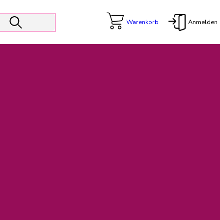
Warenkorb
Anmelden
X
 Er wird unterstützt von den Prokuristen Kerstin Walter und Kai
freut sich das operative Management auf die Weiterentwicklung
rativen Betrieb in gewohntem Umfang fort.
freuen uns auf eine weiterhin konstruktive Zusammenarbeit.
ftigen Rechnungen finden: