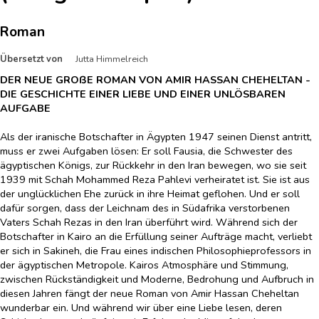
Roman
Übersetzt von
Jutta Himmelreich
DER NEUE GROßE ROMAN VON AMIR HASSAN CHEHELTAN -
DIE GESCHICHTE EINER LIEBE UND EINER UNLÖSBAREN
AUFGABE
Als der iranische Botschafter in Ägypten 1947 seinen Dienst antritt,
muss er zwei Aufgaben lösen: Er soll Fausia, die Schwester des
ägyptischen Königs, zur Rückkehr in den Iran bewegen, wo sie seit
1939 mit Schah Mohammed Reza Pahlevi verheiratet ist. Sie ist aus
der unglücklichen Ehe zurück in ihre Heimat geflohen. Und er soll
dafür sorgen, dass der Leichnam des in Südafrika verstorbenen
Vaters Schah Rezas in den Iran überführt wird. Während sich der
Botschafter in Kairo an die Erfüllung seiner Aufträge macht, verliebt
er sich in Sakineh, die Frau eines indischen Philosophieprofessors in
der ägyptischen Metropole. Kairos Atmosphäre und Stimmung,
zwischen Rückständigkeit und Moderne, Bedrohung und Aufbruch in
diesen Jahren fängt der neue Roman von Amir Hassan Cheheltan
wunderbar ein. Und während wir über eine Liebe lesen, deren