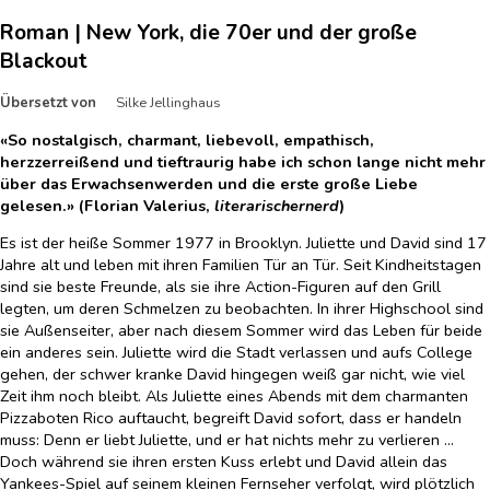
Roman | New York, die 70er und der große
Blackout
Übersetzt von
Silke Jellinghaus
«So nostalgisch, charmant, liebevoll, empathisch,
herzzerreißend und tieftraurig habe ich schon lange nicht mehr
über das Erwachsenwerden und die erste große Liebe
gelesen.» (Florian Valerius,
literarischernerd
)
Es ist der heiße Sommer 1977 in Brooklyn. Juliette und David sind 17
Jahre alt und leben mit ihren Familien Tür an Tür. Seit Kindheitstagen
sind sie beste Freunde, als sie ihre Action-Figuren auf den Grill
legten, um deren Schmelzen zu beobachten. In ihrer Highschool sind
sie Außenseiter, aber nach diesem Sommer wird das Leben für beide
ein anderes sein. Juliette wird die Stadt verlassen und aufs College
gehen, der schwer kranke David hingegen weiß gar nicht, wie viel
Zeit ihm noch bleibt. Als Juliette eines Abends mit dem charmanten
Pizzaboten Rico auftaucht, begreift David sofort, dass er handeln
muss: Denn er liebt Juliette, und er hat nichts mehr zu verlieren ...
Doch während sie ihren ersten Kuss erlebt und David allein das
Yankees-Spiel auf seinem kleinen Fernseher verfolgt, wird plötzlich