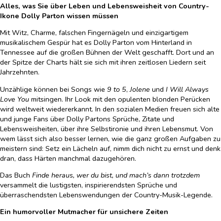
Alles, was Sie über Leben und Lebensweisheit von Country-
Ikone Dolly Parton wissen müssen
Mit Witz, Charme, falschen Fingernägeln und einzigartigem
musikalischem Gespür hat es Dolly Parton vom Hinterland in
Tennessee auf die großen Bühnen der Welt geschafft. Dort und an
der Spitze der Charts hält sie sich mit ihren zeitlosen Liedern seit
Jahrzehnten.
Unzählige können bei Songs wie
9 to 5
,
Jolene
und
I Will Always
Love You
mitsingen. Ihr Look mit den opulenten blonden Perücken
wird weltweit wiedererkannt. In den sozialen Medien freuen sich alte
und junge Fans über Dolly Partons Sprüche, Zitate und
Lebensweisheiten, über ihre Selbstironie und ihren Lebensmut. Von
wem lässt sich also besser lernen, wie die ganz großen Aufgaben zu
meistern sind: Setz ein Lächeln auf, nimm dich nicht zu ernst und denk
dran, dass Härten manchmal dazugehören.
Das Buch
Finde heraus, wer du bist, und mach’s dann trotzdem
versammelt die lustigsten, inspirierendsten Sprüche und
überraschendsten Lebenswendungen der Country-Musik-Legende.
Ein humorvoller Mutmacher für unsichere Zeiten