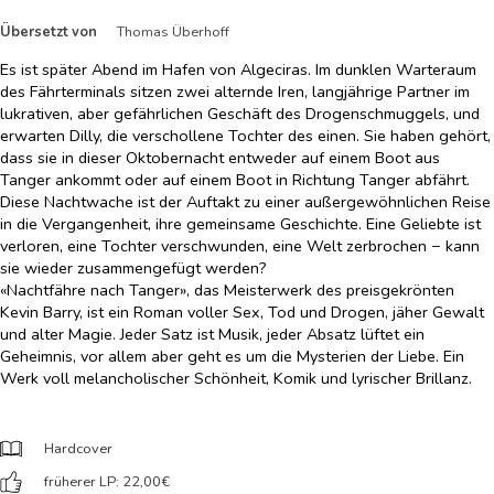
Übersetzt von
Thomas Überhoff
Es ist später Abend im Hafen von Algeciras. Im dunklen Warteraum
des Fährterminals sitzen zwei alternde Iren, langjährige Partner im
lukrativen, aber gefährlichen Geschäft des Drogenschmuggels, und
erwarten Dilly, die verschollene Tochter des einen. Sie haben gehört,
dass sie in dieser Oktobernacht entweder auf einem Boot aus
Tanger ankommt oder auf einem Boot in Richtung Tanger abfährt.
Diese Nachtwache ist der Auftakt zu einer außergewöhnlichen Reise
in die Vergangenheit, ihre gemeinsame Geschichte. Eine Geliebte ist
verloren, eine Tochter verschwunden, eine Welt zerbrochen − kann
sie wieder zusammengefügt werden?
«Nachtfähre nach Tanger», das Meisterwerk des preisgekrönten
Kevin Barry, ist ein Roman voller Sex, Tod und Drogen, jäher Gewalt
und alter Magie. Jeder Satz ist Musik, jeder Absatz lüftet ein
Geheimnis, vor allem aber geht es um die Mysterien der Liebe. Ein
Werk voll melancholischer Schönheit, Komik und lyrischer Brillanz.
Hardcover
früherer LP: 22,00
€