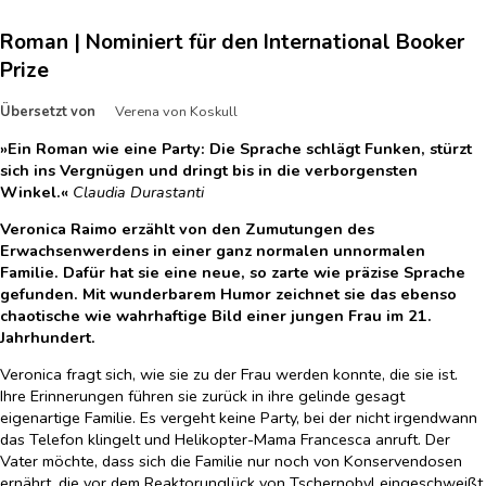
Roman | Nominiert für den International Booker
Prize
Übersetzt von
Verena von Koskull
»Ein Roman wie eine Party: Die Sprache schlägt Funken, stürzt
sich ins Vergnügen und dringt bis in die verborgensten
Winkel.«
Claudia Durastanti
Veronica Raimo erzählt von den Zumutungen des
Erwachsenwerdens in einer ganz normalen unnormalen
Familie. Dafür hat sie eine neue, so zarte wie präzise Sprache
gefunden. Mit wunderbarem Humor zeichnet sie das ebenso
chaotische wie wahrhaftige Bild einer jungen Frau im 21.
Jahrhundert.
Veronica fragt sich, wie sie zu der Frau werden konnte, die sie ist.
Ihre Erinnerungen führen sie zurück in ihre gelinde gesagt
eigenartige Familie. Es vergeht keine Party, bei der nicht irgendwann
das Telefon klingelt und Helikopter-Mama Francesca anruft. Der
Vater möchte, dass sich die Familie nur noch von Konservendosen
ernährt, die vor dem Reaktorunglück von Tschernobyl eingeschweißt