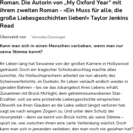
Roman. Die Autorin von „My Oxford Year“ mit
ihrem zweiten Roman - »Ein Muss für alle, die
große Liebesgeschichten lieben!« Taylor Jenkins
Read
Übersetzt von
Veronika Dünninger
Kann man sich in einen Menschen verlieben, wenn man nur
seine Stimme kennt?
Ihr Leben lang hat Sewanee von der großen Karriere in Hollywood
geträumt. Doch ein tragischer Schicksalsschlag machte alles
zunichte. Als Hörbuchsprecherin arbeitet sie nun abseits des
Scheinwerferlichts, im Dunkeln. Ihr Leben verläuft endlich wieder in
geraden Bahnen – bis sie das Jobangebot ihres Lebens erhält:
Zusammen mit Brock McNight, dem geheimnisumwobenen Star-
Erzähler, soll sie eine prickelnde Liebesgeschichte einsprechen.
Obwohl sie ihren Glauben an die Liebe selbst längst verloren hat,
sagt sie nach einigem Zögern zu. Und unter dem Schutz der
Anonymität – denn sie kennt von Brock nichts als seine Stimme –
spürt sie, wie zwischen ihnen eine zarte Verbindung wächst. Doch
kann man sich in jemanden verlieben, den man noch nie gesehen hat?