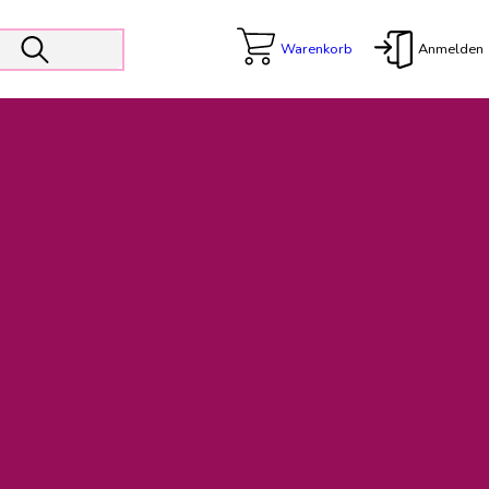
Warenkorb
Anmelden
X
 Er wird unterstützt von den Prokuristen Kerstin Walter und Kai
freut sich das operative Management auf die Weiterentwicklung
rativen Betrieb in gewohntem Umfang fort.
freuen uns auf eine weiterhin konstruktive Zusammenarbeit.
ftigen Rechnungen finden: