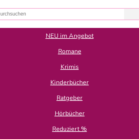
NEU im Angebot
Romane
er Avus Buch & Medien GmbH
 Geschäfte der Avus Buch & Medien GmbH.
Krimis
stätte zurück: Karl-Otto Binder übernimmt die Geschäftsführung.
Gesellschafter, welche die AVUS langfristig begleiten möchten, 
Kinderbücher
sitz in der Schanzenstr. 13, 51063 Köln und führt dort den ope
Ratgeber
en bekannten Rufnummern und E-Mail- Adressen erreichbar.
möchten wir uns bei allen Kunden und Lieferanten bedanken und 
Hörbücher
kverbindung, die Sie selbstverständlich auch auf den kün
Reduziert %
5 | BIC COKSDE33