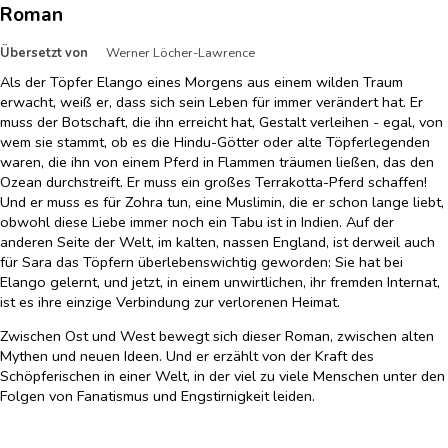
Roman
Übersetzt von
Werner Löcher-Lawrence
Als der Töpfer Elango eines Morgens aus einem wilden Traum
erwacht, weiß er, dass sich sein Leben für immer verändert hat. Er
muss der Botschaft, die ihn erreicht hat, Gestalt verleihen - egal, von
wem sie stammt, ob es die Hindu-Götter oder alte Töpferlegenden
waren, die ihn von einem Pferd in Flammen träumen ließen, das den
Ozean durchstreift. Er muss ein großes Terrakotta-Pferd schaffen!
Und er muss es für Zohra tun, eine Muslimin, die er schon lange liebt,
obwohl diese Liebe immer noch ein Tabu ist in Indien. Auf der
anderen Seite der Welt, im kalten, nassen England, ist derweil auch
für Sara das Töpfern überlebenswichtig geworden: Sie hat bei
Elango gelernt, und jetzt, in einem unwirtlichen, ihr fremden Internat,
ist es ihre einzige Verbindung zur verlorenen Heimat.
Zwischen Ost und West bewegt sich dieser Roman, zwischen alten
Mythen und neuen Ideen. Und er erzählt von der Kraft des
Schöpferischen in einer Welt, in der viel zu viele Menschen unter den
Folgen von Fanatismus und Engstirnigkeit leiden.