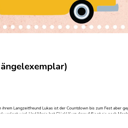
Mängelexemplar)
von ihrem Langzeitfreund Lukas ist der Countdown bis zum Fest aber
k verlost wird. Und Marie hat Glück! Kurz darauf fliegt sie nach Man
besorgen. Doch hier treten unerwartet Komplikationen auf – Jack zum 
 doch noch zum Fest der Liebe?