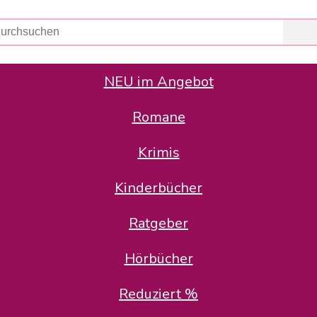
NEU im Angebot
Romane
er Avus Buch & Medien GmbH
 Geschäfte der Avus Buch & Medien GmbH.
Krimis
stätte zurück: Karl-Otto Binder übernimmt die Geschäftsführung.
Gesellschafter, welche die AVUS langfristig begleiten möchten, 
Kinderbücher
sitz in der Schanzenstr. 13, 51063 Köln und führt dort den ope
Ratgeber
en bekannten Rufnummern und E-Mail- Adressen erreichbar.
möchten wir uns bei allen Kunden und Lieferanten bedanken und 
Hörbücher
kverbindung, die Sie selbstverständlich auch auf den kün
Reduziert %
5 | BIC COKSDE33