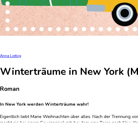
Anna Liebig
Winterträume in New York (
Roman
In New York werden Winterträume wahr!
Eigentlich liebt Marie Weihnachten über alles. Nach der Trennung 
macht sie bei einem Gewinnspiel mit, bei dem eine Reise nach New Yor
festlich dekorierten Kaufhaus Macy’s Geschenke für ihre Liebsten zu 
ganz schön durcheinanderbringt. Wird dieses Weihnachten vielleicht