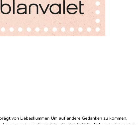
 geprägt von Liebeskummer. Um auf andere Gedanken zu kommen,
hattan, um vor dem Rockefeller Center Schlittschuh zu laufen und im
Beispiel, ein Angestellter im Elfenkostüm, der Maries Gefühlswelt