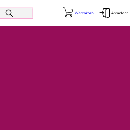
Warenkorb
Anmelden
X
 Er wird unterstützt von den Prokuristen Kerstin Walter und Kai
freut sich das operative Management auf die Weiterentwicklung
rativen Betrieb in gewohntem Umfang fort.
freuen uns auf eine weiterhin konstruktive Zusammenarbeit.
ftigen Rechnungen finden: