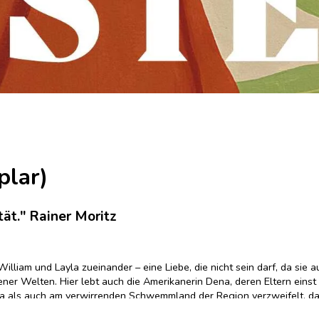
plar)
tät." Rainer Moritz
illiam und Layla zueinander – eine Liebe, die nicht sein darf, da si
ner Welten. Hier lebt auch die Amerikanerin Dena, deren Eltern einst a
a als auch am verwirrenden Schwemmland der Region verzweifelt, das
Tote? Was hat es mit den näher kommenden Rebellen auf sich? Als we