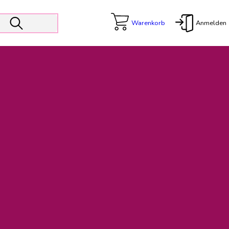
Warenkorb
Anmelden
X
 Er wird unterstützt von den Prokuristen Kerstin Walter und Kai
freut sich das operative Management auf die Weiterentwicklung
rativen Betrieb in gewohntem Umfang fort.
freuen uns auf eine weiterhin konstruktive Zusammenarbeit.
ftigen Rechnungen finden: