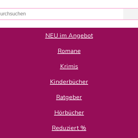
NEU im Angebot
Romane
er Avus Buch & Medien GmbH
 Geschäfte der Avus Buch & Medien GmbH.
Krimis
stätte zurück: Karl-Otto Binder übernimmt die Geschäftsführung.
Gesellschafter, welche die AVUS langfristig begleiten möchten, 
Kinderbücher
sitz in der Schanzenstr. 13, 51063 Köln und führt dort den ope
Ratgeber
en bekannten Rufnummern und E-Mail- Adressen erreichbar.
möchten wir uns bei allen Kunden und Lieferanten bedanken und 
Hörbücher
kverbindung, die Sie selbstverständlich auch auf den kün
Reduziert %
5 | BIC COKSDE33