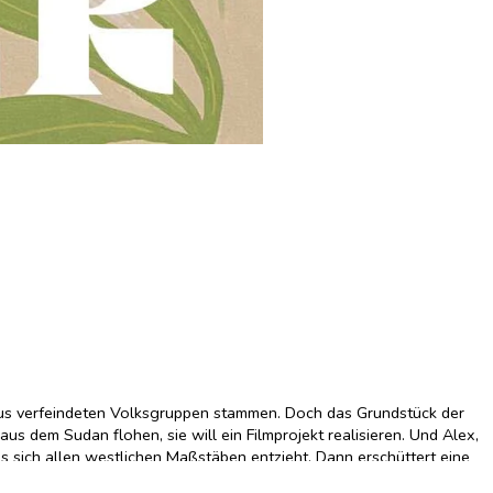
e aus verfeindeten Volksgruppen stammen. Doch das Grundstück der
us dem Sudan flohen, sie will ein Filmprojekt realisieren. Und Alex,
 sich allen westlichen Maßstäben entzieht. Dann erschüttert eine
nig später Flüchtlinge bei der Organisation Schutz vor dem