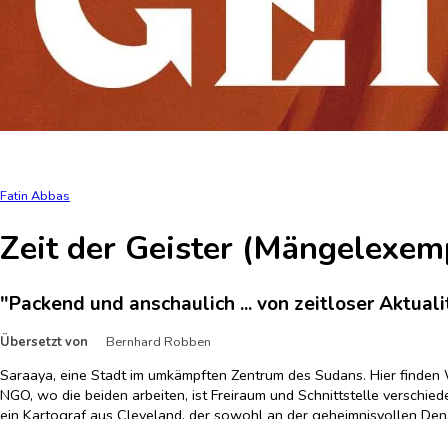
Fatin Abbas
Zeit der Geister (Mängelexem
"Packend und anschaulich ... von zeitloser Aktuali
Übersetzt von
Bernhard Robben
Saraaya, eine Stadt im umkämpften Zentrum des Sudans. Hier finden W
NGO, wo die beiden arbeiten, ist Freiraum und Schnittstelle verschiede
ein Kartograf aus Cleveland, der sowohl an der geheimnisvollen Den
Leiche vor dem Tor der NGO das fragile Zusammenleben. Wer ist der 