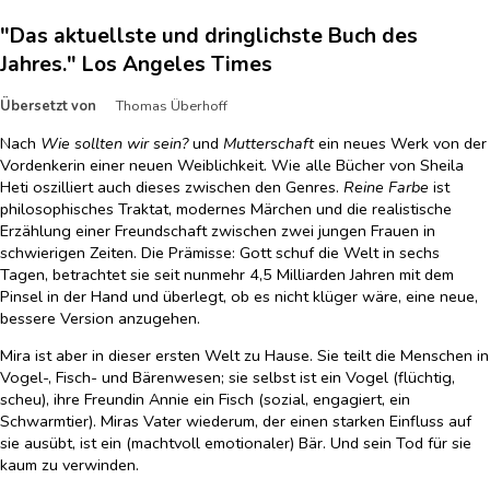
"Das aktuellste und dringlichste Buch des
Jahres." Los Angeles Times
Übersetzt von
Thomas Überhoff
Nach
Wie sollten wir sein?
und
Mutterschaft
ein neues Werk von der
Vordenkerin einer neuen Weiblichkeit. Wie alle Bücher von Sheila
Heti oszilliert auch dieses zwischen den Genres.
Reine Farbe
ist
philosophisches Traktat, modernes Märchen und die realistische
Erzählung einer Freundschaft zwischen zwei jungen Frauen in
schwierigen Zeiten. Die Prämisse: Gott schuf die Welt in sechs
Tagen, betrachtet sie seit nunmehr 4,5 Milliarden Jahren mit dem
Pinsel in der Hand und überlegt, ob es nicht klüger wäre, eine neue,
bessere Version anzugehen.
Mira ist aber in dieser ersten Welt zu Hause. Sie teilt die Menschen in
Vogel-, Fisch- und Bärenwesen; sie selbst ist ein Vogel (flüchtig,
scheu), ihre Freundin Annie ein Fisch (sozial, engagiert, ein
Schwarmtier). Miras Vater wiederum, der einen starken Einfluss auf
sie ausübt, ist ein (machtvoll emotionaler) Bär. Und sein Tod für sie
kaum zu verwinden.